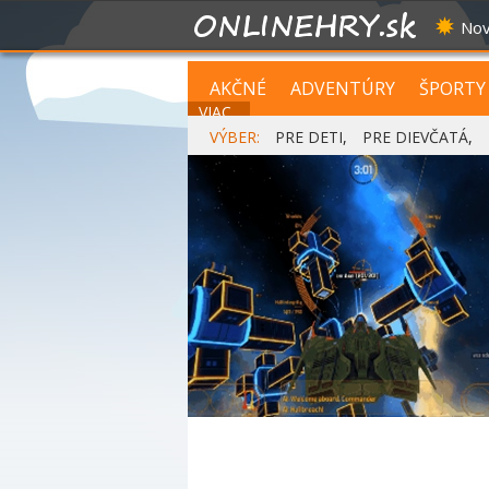
Nov
AKČNÉ
ADVENTÚRY
ŠPORTY
VIAC...
VÝBER:
PRE DETI
,
PRE DIEVČATÁ
,