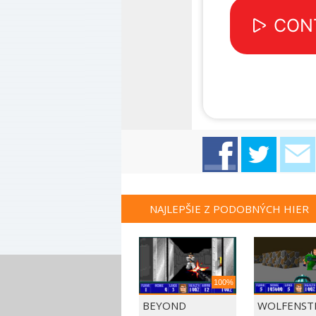
NAJLEPŠIE Z PODOBNÝCH HIER
100%
BEYOND
WOLFENSTE