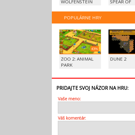
WOLFENSTEIN
SPEAR OF
DESTINY
POPULÁRNE HRY
43%
ZOO 2: ANIMAL
DUNE 2
PARK
PRIDAJTE SVOJ NÁZOR NA HRU:
Vaše meno:
Váš komentár: