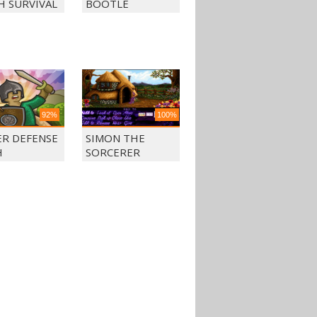
H SURVIVAL
BOOTLE
92%
100%
R DEFENSE
SIMON THE
H
SORCERER