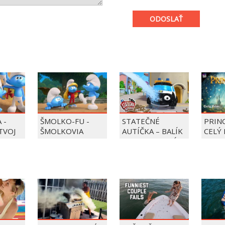
ODOSLAŤ
 -
ŠMOLKO-FU -
STATEČNÉ
PRIN
 TVOJ
ŠMOLKOVIA
AUTÍČKA – BALÍK
CELÝ 
PIERRE PRECLÍK