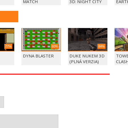
MATCH
3D: NIGHT CITY
EART
77%
60%
84%
DYNA BLASTER
DUKE NUKEM 3D
TOWE
(PLNÁ VERZIA)
CLAS