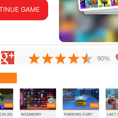
90%
100%
100%
100%
IN 3D:
WIZARDRY
PARKING FURY
LAST