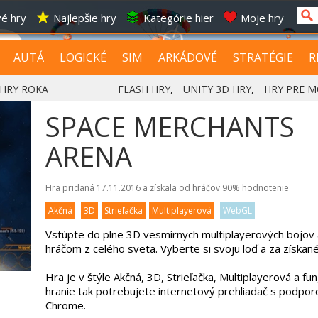
é hry
Najlepšie hry
Kategórie hier
Moje hry
AUTÁ
LOGICKÉ
SIM
ARKÁDOVÉ
STRATÉGIE
R
HRY ROKA
FLASH HRY
,
UNITY 3D HRY
,
HRY PRE M
SPACE MERCHANTS
ARENA
Hra pridaná 17.11.2016 a získala od hráčov
90%
hodnotenie
Akčná
3D
Strieľačka
Multiplayerová
WebGL
Vstúpte do plne 3D vesmírnych multiplayerových bojov 
hráčom z celého sveta. Vyberte si svoju loď a za získané
Hra je v štýle Akčná, 3D, Strieľačka, Multiplayerová a 
hranie tak potrebujete internetový prehliadač s podpor
Chrome.