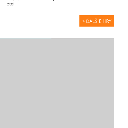
leto!
> ĎALŠIE HRY
NOVÉ ROZPRÁVKY
ŠMOULOVÉ – KTO
TLAPKOVÁ
JE VÄČŠÍ SILÁK?
PATROLA –
VŠETKY LABKY DO
AKCIE!
ZÁBAVNÉ VIDEÁ