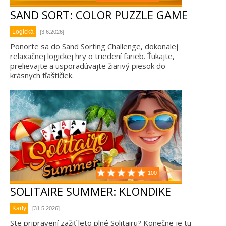
SAND SORT: COLOR PUZZLE GAME
Logická
[3.6.2026]
Ponorte sa do Sand Sorting Challenge, dokonalej
relaxačnej logickej hry o triedení farieb. Ťukajte,
prelievajte a usporadúvajte žiarivý piesok do
krásnych fľaštičiek.
100
SOLITAIRE SUMMER: KLONDIKE
Karty
[31.5.2026]
Ste pripravení zažiť leto plné Solitairu? Konečne je tu