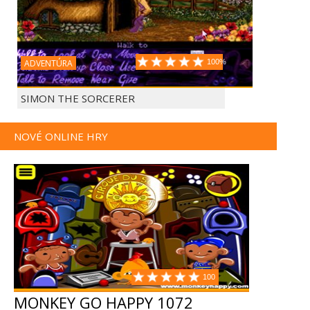
ADVENTÚRA
100%
SIMON THE SORCERER
NOVÉ ONLINE HRY
100
MONKEY GO HAPPY 1072