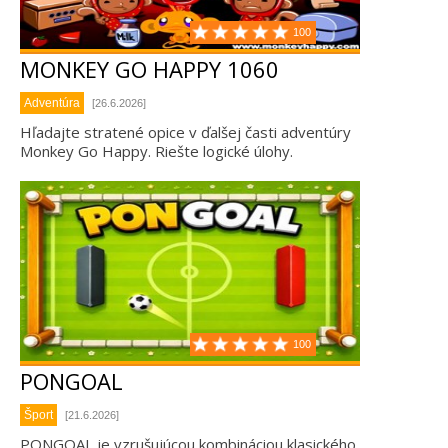
100
MONKEY GO HAPPY 1060
Adventúra
[26.6.2026]
Hľadajte stratené opice v ďalšej časti adventúry
Monkey Go Happy. Riešte logické úlohy.
100
PONGOAL
Šport
[21.6.2026]
PONGOAL je vzrušujúcou kombináciou klasického