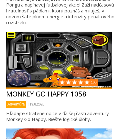
Pongu a napínavej futbalovej akcie! Zaži nadčasovú
hrateľnosť s pádlami, ktorú poznáš a miluješ, v
novom šate plnom energie a intenzity penaltového
rozstrelu.
100
MONKEY GO HAPPY 1058
Adventúra
[19.6.2026]
Hľadajte stratené opice v ďalšej časti adventúry
Monkey Go Happy. Riešte logické úlohy.