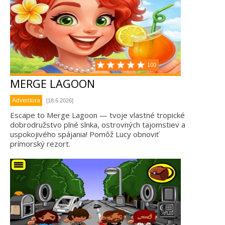
100
MERGE LAGOON
Adventúra
[18.6.2026]
Escape to Merge Lagoon — tvoje vlastné tropické
dobrodružstvo plné slnka, ostrovných tajomstiev a
uspokojivého spájania! Pomôž Lucy obnoviť
prímorský rezort.