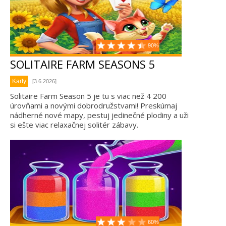
90%
SOLITAIRE FARM SEASONS 5
Karty
[3.6.2026]
Solitaire Farm Season 5 je tu s viac než 4 200
úrovňami a novými dobrodružstvami! Preskúmaj
nádherné nové mapy, pestuj jedinečné plodiny a uži
si ešte viac relaxačnej solitér zábavy.
60%