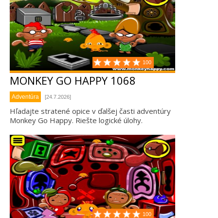
100
MONKEY GO HAPPY 1068
Adventúra
[24.7.2026]
Hľadajte stratené opice v ďalšej časti adventúry
Monkey Go Happy. Riešte logické úlohy.
100