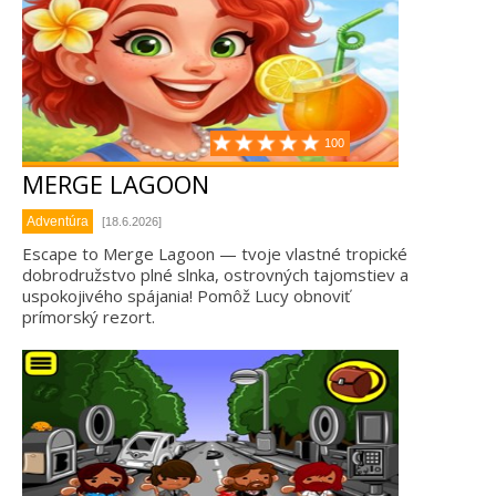
100
MERGE LAGOON
Adventúra
[18.6.2026]
Escape to Merge Lagoon — tvoje vlastné tropické
dobrodružstvo plné slnka, ostrovných tajomstiev a
uspokojivého spájania! Pomôž Lucy obnoviť
prímorský rezort.