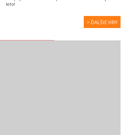
leto!
> ĎALŠIE HRY
NOVÉ ROZPRÁVKY
HUBA – LARVA
ŠMOLKOVIA -
TUBA
VTIP JE NA TVOJ
ÚČET
ZÁBAVNÉ VIDEÁ