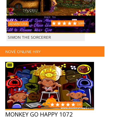
ADVENTÚRA
100%
SIMON THE SORCERER
NOVÉ ONLINE HRY
100
MONKEY GO HAPPY 1072