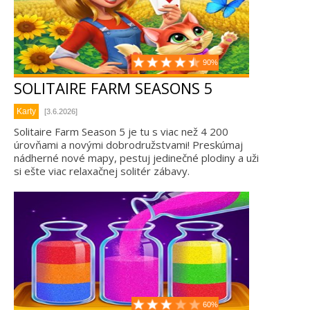
90%
SOLITAIRE FARM SEASONS 5
Karty
[3.6.2026]
Solitaire Farm Season 5 je tu s viac než 4 200
úrovňami a novými dobrodružstvami! Preskúmaj
nádherné nové mapy, pestuj jedinečné plodiny a uži
si ešte viac relaxačnej solitér zábavy.
60%