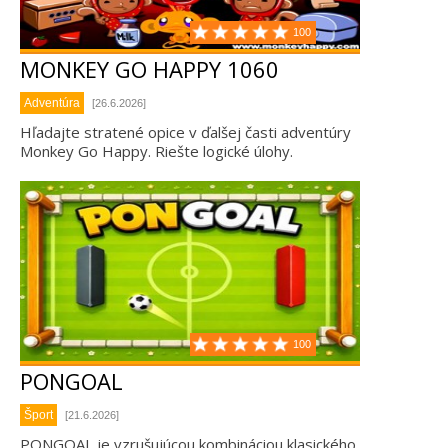
100
MONKEY GO HAPPY 1060
Adventúra
[26.6.2026]
Hľadajte stratené opice v ďalšej časti adventúry
Monkey Go Happy. Riešte logické úlohy.
100
PONGOAL
Šport
[21.6.2026]
PONGOAL je vzrušujúcou kombináciou klasického