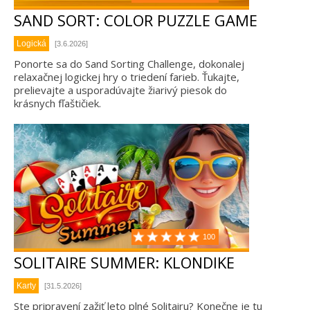
SAND SORT: COLOR PUZZLE GAME
Logická
[3.6.2026]
Ponorte sa do Sand Sorting Challenge, dokonalej
relaxačnej logickej hry o triedení farieb. Ťukajte,
prelievajte a usporadúvajte žiarivý piesok do
krásnych fľaštičiek.
100
SOLITAIRE SUMMER: KLONDIKE
Karty
[31.5.2026]
Ste pripravení zažiť leto plné Solitairu? Konečne je tu