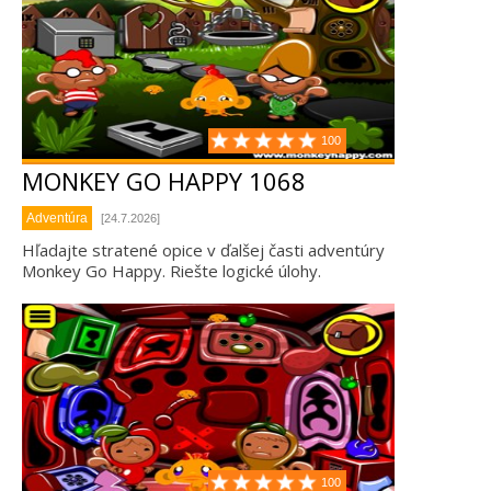
100
MONKEY GO HAPPY 1068
Adventúra
[24.7.2026]
Hľadajte stratené opice v ďalšej časti adventúry
Monkey Go Happy. Riešte logické úlohy.
100