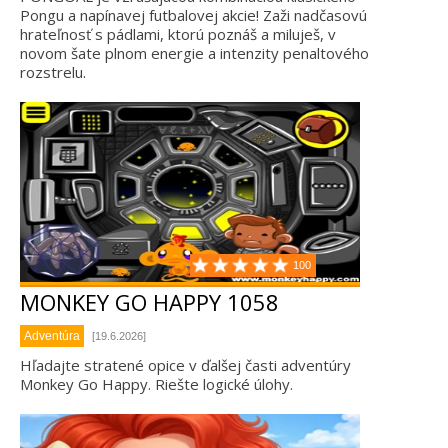
Pongu a napínavej futbalovej akcie! Zaži nadčasovú
hrateľnosť s pádlami, ktorú poznáš a miluješ, v
novom šate plnom energie a intenzity penaltového
rozstrelu.
100
MONKEY GO HAPPY 1058
Adventúra
[19.6.2026]
Hľadajte stratené opice v ďalšej časti adventúry
Monkey Go Happy. Riešte logické úlohy.