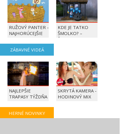
RUŽOVÝ PANTER -
KDE JE TATKO
NAJHORÚCEJŠIE
ŠMOLKO? –
OBDOBIE ROKA
ŠMOLKOVIA
ZÁBAVNÉ VIDEÁ
NAJLEPŠIE
SKRYTÁ KAMERA -
TRAPASY TÝŽDŇA
HODINOVÝ MIX
HERNÉ NOVINKY