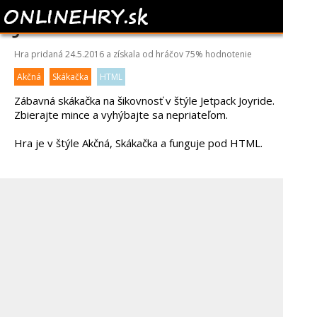
JETPACK MASTER
Hra pridaná 24.5.2016 a získala od hráčov
75%
hodnotenie
Akčná
Skákačka
HTML
Zábavná skákačka na šikovnosť v štýle Jetpack Joyride.
Zbierajte mince a vyhýbajte sa nepriateľom.
Hra je v štýle Akčná, Skákačka a funguje pod HTML.