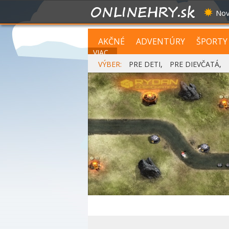
Nov
AKČNÉ
ADVENTÚRY
ŠPORTY
VIAC...
VÝBER:
PRE DETI
,
PRE DIEVČATÁ
,