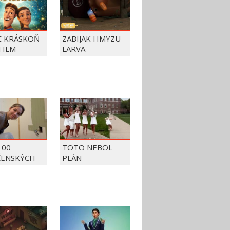
C KRÁSKOŇ -
ZABIJAK HMYZU –
FILM
LARVA
100
TOTO NEBOL
ČENSKÝCH
PLÁN
OV Z ROKU