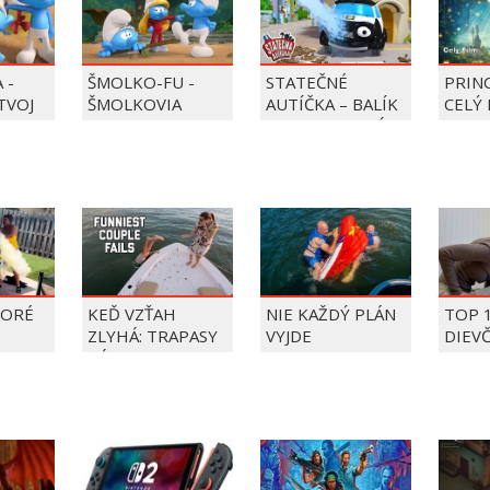
 -
ŠMOLKO-FU -
STATEČNÉ
PRIN
 TVOJ
ŠMOLKOVIA
AUTÍČKA – BALÍK
CELÝ 
PIERRE PRECLÍK
TORÉ
KEĎ VZŤAH
NIE KAŽDÝ PLÁN
TOP 
ZLYHÁ: TRAPASY
VYJDE
DIEV
PÁROV
FAIL
ÝŽDŇA
2026