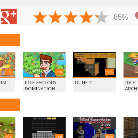
85%
95%
86%
77%
ARM
IDLE FACTORY
DUNE 2
IDLE
DOMINATION
ARCH
50%
47%
86%