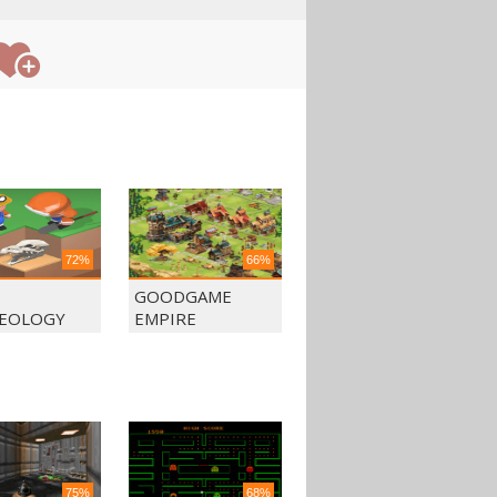
72%
66%
GOODGAME
EOLOGY
EMPIRE
75%
68%