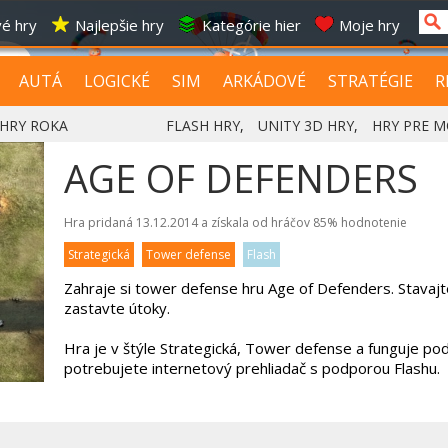
é hry
Najlepšie hry
Kategórie hier
Moje hry
AUTÁ
LOGICKÉ
SIM
ARKÁDOVÉ
STRATÉGIE
R
HRY ROKA
FLASH HRY
,
UNITY 3D HRY
,
HRY PRE M
AGE OF DEFENDERS
Hra pridaná 13.12.2014 a získala od hráčov
85%
hodnotenie
Strategická
Tower defense
Flash
Zahraje si tower defense hru Age of Defenders. Stavaj
zastavte útoky.
Hra je v štýle Strategická, Tower defense a funguje pod
potrebujete internetový prehliadač s podporou Flashu.