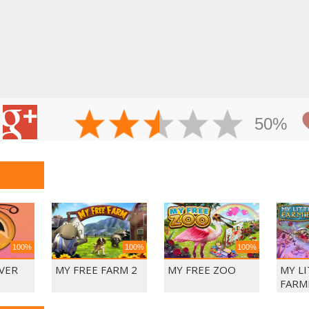
50%
100%
100%
100%
VER
MY FREE FARM 2
MY FREE ZOO
MY L
FARM