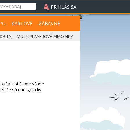
PRIHLÁS SA
PG
KARTOVÉ
ZÁBAVNÉ
OBILY
,
MULTIPLAYEROVÉ MMO HRY
kou“ a zistíš, kde všade
ebiče sú energeticky