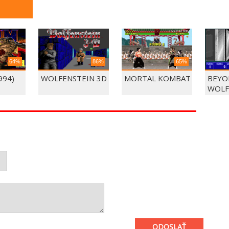
64%
86%
65%
994)
WOLFENSTEIN 3D
MORTAL KOMBAT
BEYO
WOLF
ODOSLAŤ