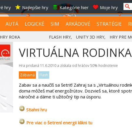
é hry
Najlepšie hry
Kategórie hier
Moje hry
AUTÁ
LOGICKÉ
SIM
ARKÁDOVÉ
STRATÉGIE
R
HRY ROKA
FLASH HRY
,
UNITY 3D HRY
,
HRY PRE M
VIRTUÁLNA RODINKA
Hra pridaná 11.6.2010 a získala od hráčov
50%
hodnotenie
Zábavná
Flash
Zabav sa a naučíš sa šetriť! Zahraj sa s „Virtuálnou rodin
doma môžeš mať energožrútov. Dozvieš sa, ktoré spotr
náročné a dáme ti užitočný tip na úsporu.
Stiahni hru
Pre viac o šetrení energii klikni tu