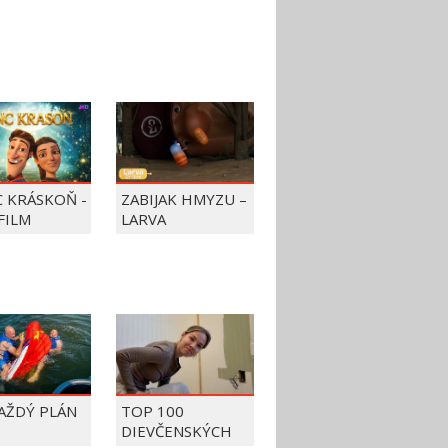
C KRÁSKOŇ -
ZABIJAK HMYZU –
FILM
LARVA
KAŽDÝ PLÁN
TOP 100
DIEVČENSKÝCH