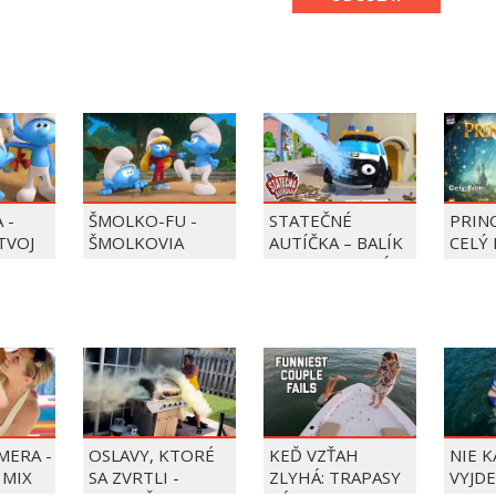
 -
ŠMOLKO-FU -
STATEČNÉ
PRIN
 TVOJ
ŠMOLKOVIA
AUTÍČKA – BALÍK
CELÝ 
PIERRE PRECLÍK
MERA -
OSLAVY, KTORÉ
KEĎ VZŤAH
NIE 
 MIX
SA ZVRTLI -
ZLYHÁ: TRAPASY
VYJDE