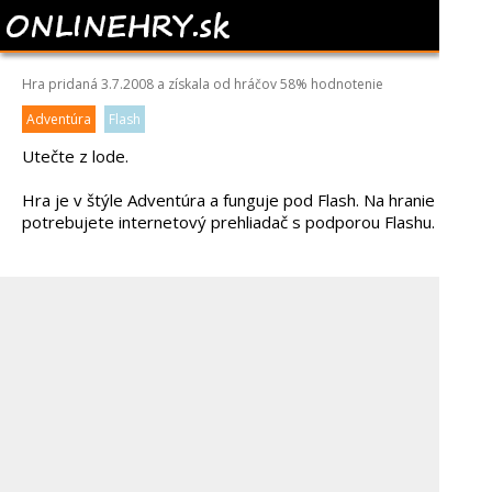
BOAT HOUSE
Hra pridaná 3.7.2008 a získala od hráčov
58%
hodnotenie
Adventúra
Flash
Utečte z lode.
Hra je v štýle Adventúra a funguje pod Flash. Na hranie
potrebujete internetový prehliadač s podporou Flashu.