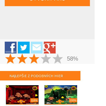
58%
NAJLEPŠIE Z PODOBNÝCH HIER
116%
100%