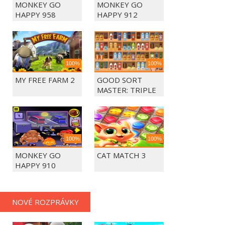
MONKEY GO
MONKEY GO
HAPPY 958
HAPPY 912
100%
100%
MY FREE FARM 2
GOOD SORT
MASTER: TRIPLE
MATCH
100%
100%
MONKEY GO
CAT MATCH 3
HAPPY 910
NOVÉ ROZPRÁVKY