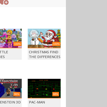
100%
100%
ITTLE
CHRISTMAS FIND
IES
THE DIFFERENCES
86%
68%
ENSTEIN 3D
PAC-MAN