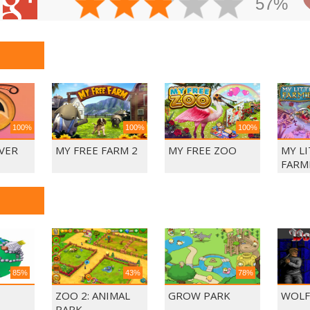
57%
100%
100%
100%
VER
MY FREE FARM 2
MY FREE ZOO
MY L
FARM
85%
43%
78%
ZOO 2: ANIMAL
GROW PARK
WOLF
PARK