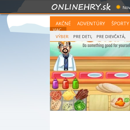
Nov
AKČNÉ
ADVENTÚRY
ŠPORTY
VIAC...
VÝBER:
PRE DETI
,
PRE DIEVČATÁ
,