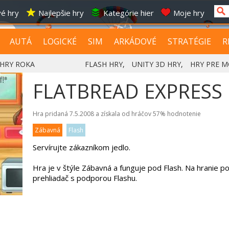
é hry
Najlepšie hry
Kategórie hier
Moje hry
AUTÁ
LOGICKÉ
SIM
ARKÁDOVÉ
STRATÉGIE
R
HRY ROKA
FLASH HRY
,
UNITY 3D HRY
,
HRY PRE M
FLATBREAD EXPRESS
Hra pridaná 7.5.2008 a získala od hráčov
57%
hodnotenie
Zábavná
Flash
Servírujte zákazníkom jedlo.
Hra je v štýle Zábavná a funguje pod Flash. Na hranie p
prehliadač s podporou Flashu.