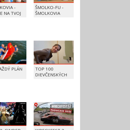
KOVIA -
ŠMOLKO-FU -
JE NA TVOJ
ŠMOLKOVIA
KAŽDÝ PLÁN
TOP 100
DIEVČENSKÝCH
FAILOV Z ROKU
2026