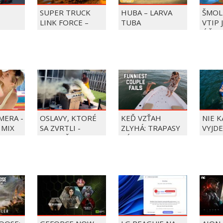
SUPER TRUCK
HUBA – LARVA
ŠMOL
LINK FORCE –
TUBA
VTIP 
BKY DO
SUPER TRUCK
ÚČET
ZACHRAŇUJE DEŇ
ZMRZLINY!
MERA -
OSLAVY, KTORÉ
KEĎ VZŤAH
NIE 
 MIX
SA ZVRTLI -
ZLYHÁ: TRAPASY
VYJDE
NAJLEPŠIE
PÁROV
TRAPASY TÝŽDŇA