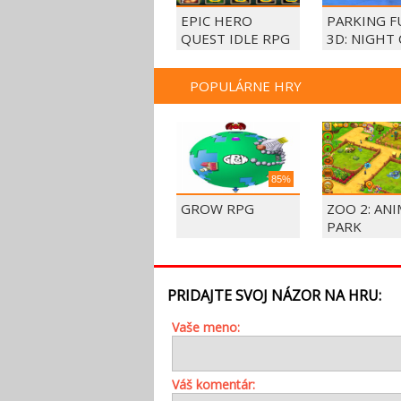
EPIC HERO
PARKING F
QUEST IDLE RPG
3D: NIGHT 
POPULÁRNE HRY
85%
GROW RPG
ZOO 2: AN
PARK
PRIDAJTE SVOJ NÁZOR NA HRU:
Vaše meno:
Váš komentár: