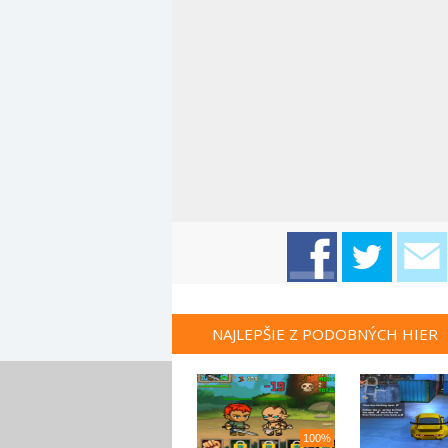
NAJLEPŠIE Z PODOBNÝCH HIER
100%