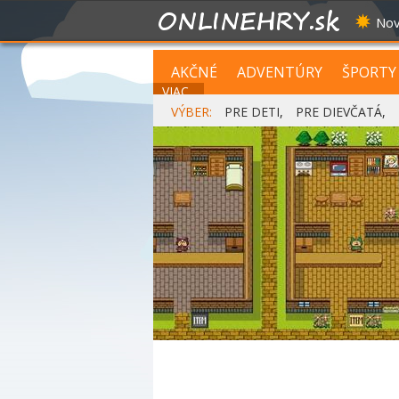
Nov
AKČNÉ
ADVENTÚRY
ŠPORTY
VIAC...
VÝBER:
PRE DETI
,
PRE DIEVČATÁ
,