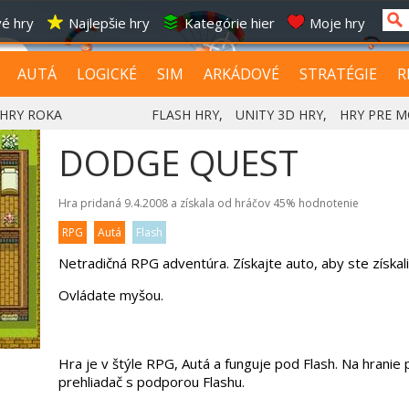
é hry
Najlepšie hry
Kategórie hier
Moje hry
AUTÁ
LOGICKÉ
SIM
ARKÁDOVÉ
STRATÉGIE
R
HRY ROKA
FLASH HRY
,
UNITY 3D HRY
,
HRY PRE M
DODGE QUEST
Hra pridaná 9.4.2008 a získala od hráčov
45%
hodnotenie
RPG
Autá
Flash
Netradičná RPG adventúra. Získajte auto, aby ste získali
Ovládate myšou.
Hra je v štýle RPG, Autá a funguje pod Flash. Na hranie
prehliadač s podporou Flashu.