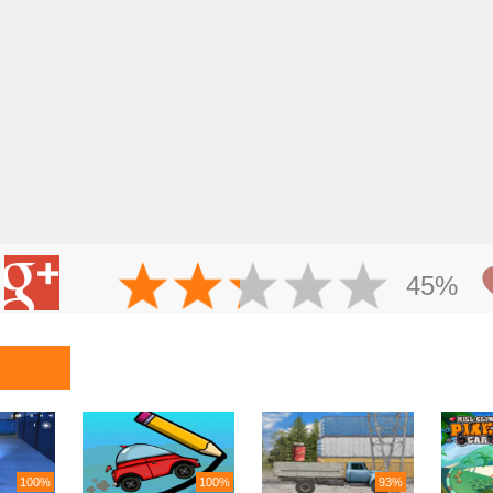
45%
100%
100%
93%