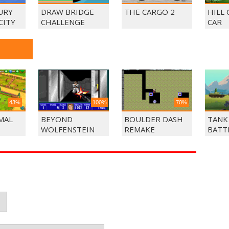
URY
DRAW BRIDGE
THE CARGO 2
HILL 
CITY
CHALLENGE
CAR
43%
100%
70%
IMAL
BEYOND
BOULDER DASH
TANK
WOLFENSTEIN
REMAKE
BATT