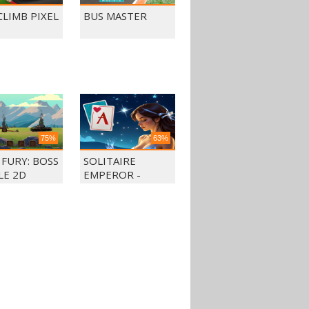
CLIMB PIXEL
BUS MASTER
75%
63%
 FURY: BOSS
SOLITAIRE
LE 2D
EMPEROR -
SECRETS OF FATE