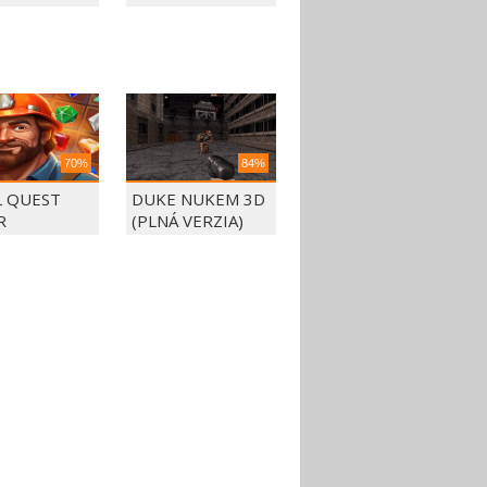
HALLOWEEN
PARTY
70%
84%
L QUEST
DUKE NUKEM 3D
R
(PLNÁ VERZIA)