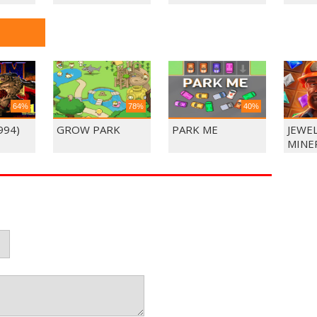
64%
78%
40%
994)
GROW PARK
PARK ME
JEWE
MINE