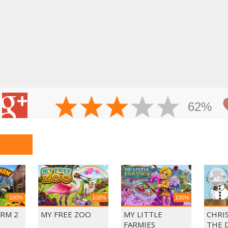
62%
100%
100%
100%
ARM 2
MY FREE ZOO
MY LITTLE
CHRI
FARMIES
THE 