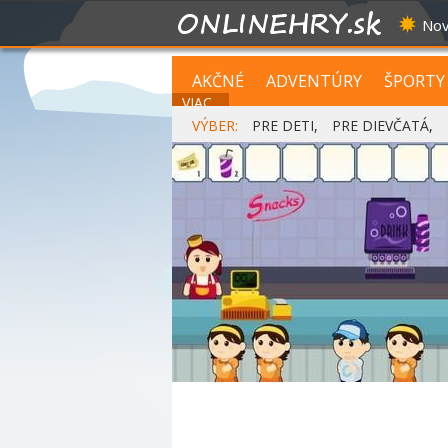
Nov
AKČNÉ
ADVENTÚRY
ŠPORTY
VIAC...
VÝBER:
PRE DETI
,
PRE DIEVČATÁ
,