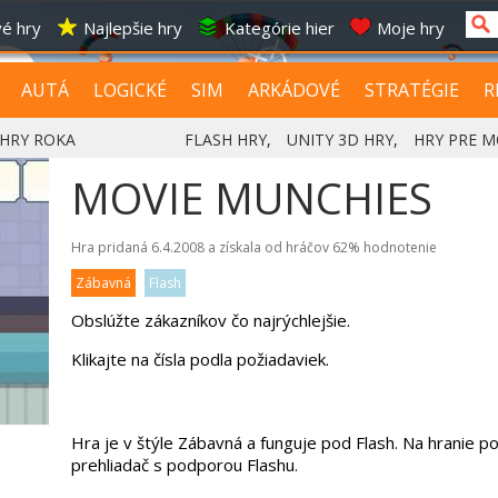
é hry
Najlepšie hry
Kategórie hier
Moje hry
AUTÁ
LOGICKÉ
SIM
ARKÁDOVÉ
STRATÉGIE
R
HRY ROKA
FLASH HRY
,
UNITY 3D HRY
,
HRY PRE M
MOVIE MUNCHIES
Hra pridaná 6.4.2008 a získala od hráčov
62%
hodnotenie
Zábavná
Flash
Obslúžte zákazníkov čo najrýchlejšie.
Klikajte na čísla podla požiadaviek.
Hra je v štýle Zábavná a funguje pod Flash. Na hranie p
prehliadač s podporou Flashu.