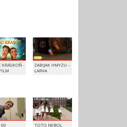
C KRÁSKOŇ -
ZABIJAK HMYZU –
FILM
LARVA
100
TOTO NEBOL