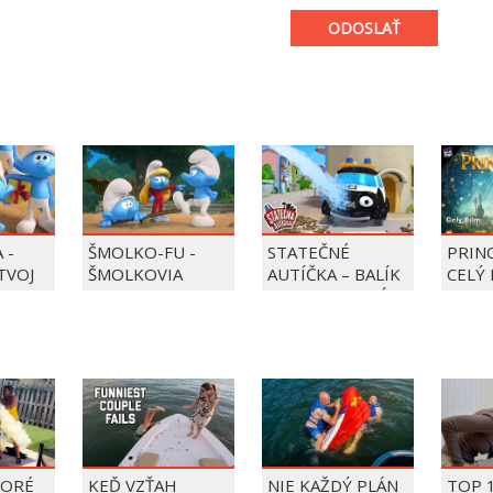
ODOSLAŤ
 -
ŠMOLKO-FU -
STATEČNÉ
PRIN
 TVOJ
ŠMOLKOVIA
AUTÍČKA – BALÍK
CELÝ 
PIERRE PRECLÍK
TORÉ
KEĎ VZŤAH
NIE KAŽDÝ PLÁN
TOP 