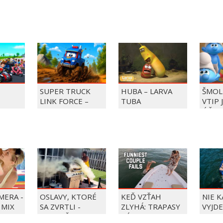
SUPER TRUCK
HUBA – LARVA
ŠMOL
LINK FORCE –
TUBA
VTIP 
BKY DO
SUPER TRUCK
ÚČET
ZACHRAŇUJE DEŇ
ZMRZLINY!
MERA -
OSLAVY, KTORÉ
KEĎ VZŤAH
NIE 
 MIX
SA ZVRTLI -
ZLYHÁ: TRAPASY
VYJDE
NAJLEPŠIE
PÁROV