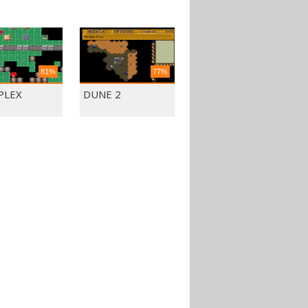
81%
77%
PLEX
DUNE 2