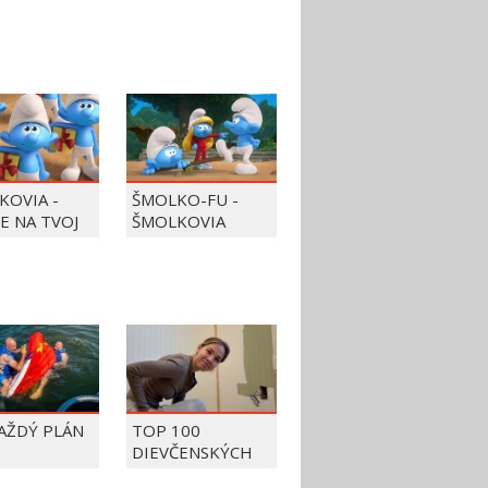
KOVIA -
ŠMOLKO-FU -
JE NA TVOJ
ŠMOLKOVIA
KAŽDÝ PLÁN
TOP 100
DIEVČENSKÝCH
FAILOV Z ROKU