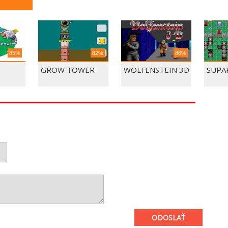
85%
82%
86%
GROW TOWER
WOLFENSTEIN 3D
SUPA
ODOSLAŤ