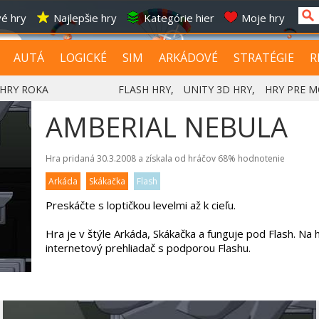
é hry
Najlepšie hry
Kategórie hier
Moje hry
AUTÁ
LOGICKÉ
SIM
ARKÁDOVÉ
STRATÉGIE
R
HRY ROKA
FLASH HRY
,
UNITY 3D HRY
,
HRY PRE M
AMBERIAL NEBULA
Hra pridaná 30.3.2008 a získala od hráčov
68%
hodnotenie
Arkáda
Skákačka
Flash
Preskáčte s loptičkou levelmi až k cieľu.
Hra je v štýle Arkáda, Skákačka a funguje pod Flash. Na
internetový prehliadač s podporou Flashu.