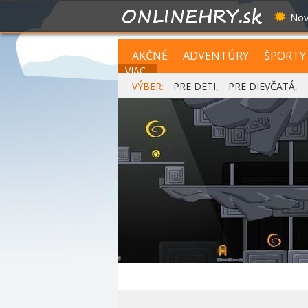
Nov
AKČNÉ
ADVENTÚRY
ŠPORTY
VIAC...
VÝBER:
PRE DETI
,
PRE DIEVČATÁ
,