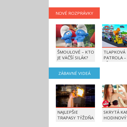
NOVÉ ROZPRÁVKY
ŠMOULOVÉ – KTO
TLAPKOVÁ
JE VÄČŠÍ SILÁK?
PATROLA –
VŠETKY LA
AKCIE!
ZÁBAVNÉ VIDEÁ
NAJLEPŠIE
SKRYTÁ KA
TRAPASY TÝŽDŇA
HODINOVÝ