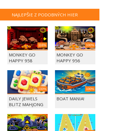
NAJLEPŠIE Z PODOBNÝCH HIER
116%
100%
MONKEY GO
MONKEY GO
HAPPY 958
HAPPY 956
100%
100%
DAILY JEWELS
BOAT MANIA!
BLITZ MAHJONG