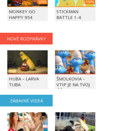
100%
100%
MONKEY GO
STICKMAN
HAPPY 954
BATTLE 1-4
PLAYERS
NOVÉ ROZPRÁVKY
HUBA – LARVA
ŠMOLKOVIA -
TUBA
VTIP JE NA TVOJ
ÚČET
ZÁBAVNÉ VIDEÁ