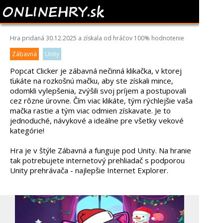
POPCAT CLICKER
Hra pridaná 30.12.2025 a získala od hráčov
100%
hodnotenie
Zábavná
Unity
Popcat Clicker je zábavná nečinná klikačka, v ktorej
ťukáte na rozkošnú mačku, aby ste získali mince,
odomkli vylepšenia, zvýšili svoj príjem a postupovali
cez rôzne úrovne. Čím viac klikáte, tým rýchlejšie vaša
mačka rastie a tým viac odmien získavate. Je to
jednoduché, návykové a ideálne pre všetky vekové
kategórie!
Hra je v štýle Zábavná a funguje pod Unity. Na hranie
tak potrebujete internetový prehliadač s podporou
Unity prehrávača - najlepšie Internet Explorer.