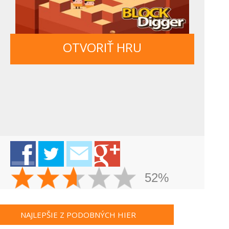
OTVORIŤ HRU
52%
NAJLEPŠIE Z PODOBNÝCH HIER