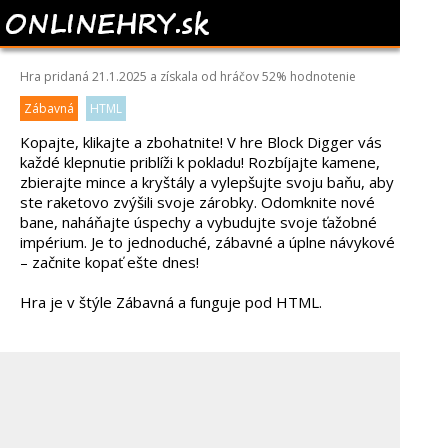
BLOCK DIGGER
Hra pridaná 21.1.2025 a získala od hráčov
52%
hodnotenie
Zábavná
HTML
Kopajte, klikajte a zbohatnite! V hre Block Digger vás
každé klepnutie priblíži k pokladu! Rozbíjajte kamene,
zbierajte mince a kryštály a vylepšujte svoju baňu, aby
ste raketovo zvýšili svoje zárobky. Odomknite nové
bane, naháňajte úspechy a vybudujte svoje ťažobné
impérium. Je to jednoduché, zábavné a úplne návykové
– začnite kopať ešte dnes!
Hra je v štýle Zábavná a funguje pod HTML.