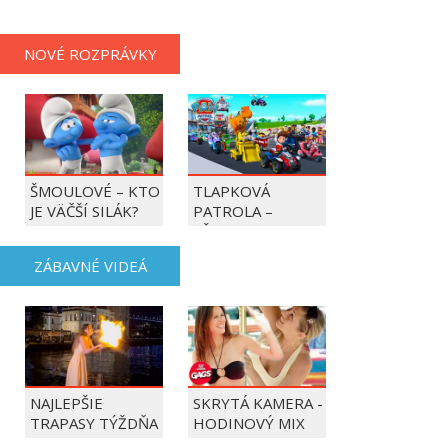
NOVÉ ROZPRÁVKY
ŠMOULOVÉ – KTO
TLAPKOVÁ
JE VÄČŠÍ SILÁK?
PATROLA –
VŠETKY LABKY DO
AKCIE!
ZÁBAVNÉ VIDEÁ
NAJLEPŠIE
SKRYTÁ KAMERA -
TRAPASY TÝŽDŇA
HODINOVÝ MIX