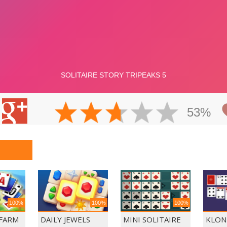
53%
100%
100%
100%
 FARM
DAILY JEWELS
MINI SOLITAIRE
KLON