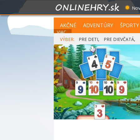
Nov
AKČNÉ
ADVENTÚRY
ŠPORTY
VIAC...
VÝBER:
PRE DETI
,
PRE DIEVČATÁ
,