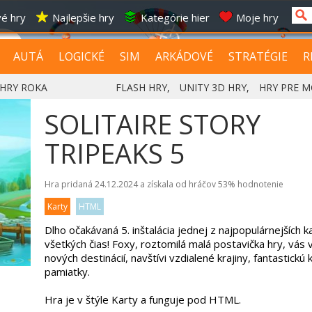
é hry
Najlepšie hry
Kategórie hier
Moje hry
AUTÁ
LOGICKÉ
SIM
ARKÁDOVÉ
STRATÉGIE
R
HRY ROKA
FLASH HRY
,
UNITY 3D HRY
,
HRY PRE M
SOLITAIRE STORY
TRIPEAKS 5
Hra pridaná 24.12.2024 a získala od hráčov
53%
hodnotenie
Karty
HTML
Dlho očakávaná 5. inštalácia jednej z najpopulárnejších ka
všetkých čias! Foxy, roztomilá malá postavička hry, vás
nových destinácií, navštívi vzdialené krajiny, fantastickú 
pamiatky.
Hra je v štýle Karty a funguje pod HTML.