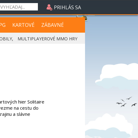
PRIHLÁS SA
PG
KARTOVÉ
ZÁBAVNÉ
OBILY
,
MULTIPLAYEROVÉ MMO HRY
rtových hier Solitaire
 vezme na cestu do
krajinu a slávne