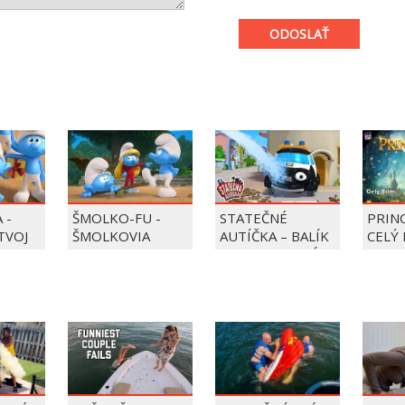
ODOSLAŤ
 -
ŠMOLKO-FU -
STATEČNÉ
PRIN
 TVOJ
ŠMOLKOVIA
AUTÍČKA – BALÍK
CELÝ 
PIERRE PRECLÍK