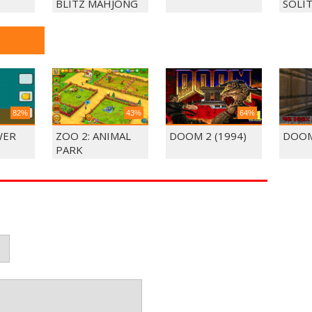
BLITZ MAHJONG
SOLI
82%
43%
64%
WER
ZOO 2: ANIMAL
DOOM 2 (1994)
DOOM
PARK