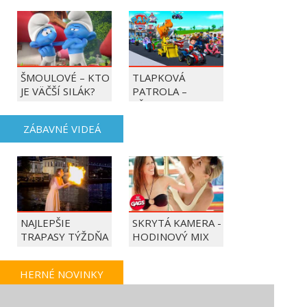
ŠMOULOVÉ – KTO
TLAPKOVÁ
JE VÄČŠÍ SILÁK?
PATROLA –
VŠETKY LABKY DO
AKCIE!
ZÁBAVNÉ VIDEÁ
NAJLEPŠIE
SKRYTÁ KAMERA -
TRAPASY TÝŽDŇA
HODINOVÝ MIX
HERNÉ NOVINKY