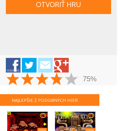
OTVORIŤ HRU
75%
NAJLEPŠIE Z PODOBNÝCH HIER
116%
100%