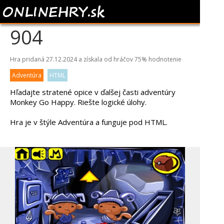
MONKEY GO HAPPY
904
Hra pridaná 27.12.2024 a získala od hráčov
75%
hodnotenie
Adventúra
HTML
Hľadajte stratené opice v ďalšej časti adventúry
Monkey Go Happy. Riešte logické úlohy.
Hra je v štýle Adventúra a funguje pod HTML.