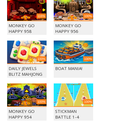
116%
100%
MONKEY GO
MONKEY GO
HAPPY 958
HAPPY 956
100%
100%
DAILY JEWELS
BOAT MANIA!
BLITZ MAHJONG
100%
100%
MONKEY GO
STICKMAN
HAPPY 954
BATTLE 1-4
PLAYERS