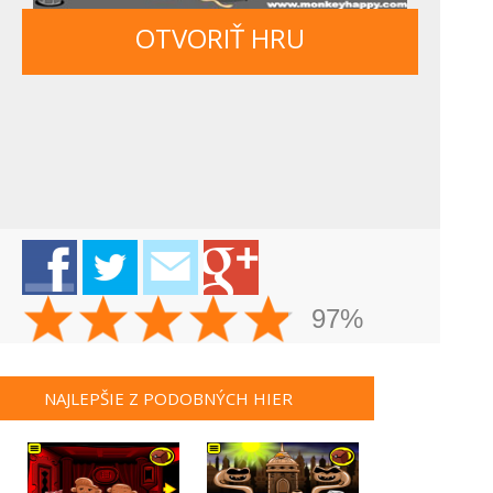
OTVORIŤ HRU
97%
NAJLEPŠIE Z PODOBNÝCH HIER