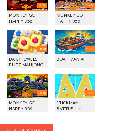
116%
100%
MONKEY GO
MONKEY GO
HAPPY 958
HAPPY 956
100%
100%
DAILY JEWELS
BOAT MANIA!
BLITZ MAHJONG
100%
100%
MONKEY GO
STICKMAN
HAPPY 954
BATTLE 1-4
PLAYERS
NOVÉ ROZPRÁVKY