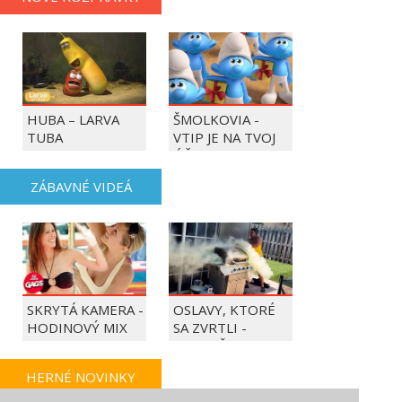
HUBA – LARVA
ŠMOLKOVIA -
TUBA
VTIP JE NA TVOJ
ÚČET
ZÁBAVNÉ VIDEÁ
SKRYTÁ KAMERA -
OSLAVY, KTORÉ
HODINOVÝ MIX
SA ZVRTLI -
NAJLEPŠIE
TRAPASY TÝŽDŇA
HERNÉ NOVINKY