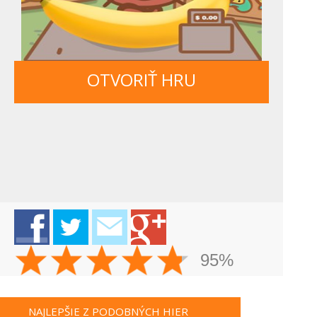
OTVORIŤ HRU
95%
NAJLEPŠIE Z PODOBNÝCH HIER