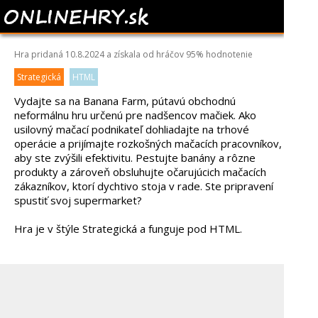
BANANA FARM
Hra pridaná 10.8.2024 a získala od hráčov
95%
hodnotenie
Strategická
HTML
Vydajte sa na Banana Farm, pútavú obchodnú
neformálnu hru určenú pre nadšencov mačiek. Ako
usilovný mačací podnikateľ dohliadajte na trhové
operácie a prijímajte rozkošných mačacích pracovníkov,
aby ste zvýšili efektivitu. Pestujte banány a rôzne
produkty a zároveň obsluhujte očarujúcich mačacích
zákazníkov, ktorí dychtivo stoja v rade. Ste pripravení
spustiť svoj supermarket?
Hra je v štýle Strategická a funguje pod HTML.