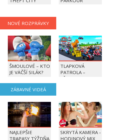
THEFT CITY
PARKOUR
NOVÉ ROZPRÁVKY
ŠMOULOVÉ – KTO
TLAPKOVÁ
JE VÄČŠÍ SILÁK?
PATROLA –
VŠETKY LABKY DO
AKCIE!
ZÁBAVNÉ VIDEÁ
NAJLEPŠIE
SKRYTÁ KAMERA -
TRAPASY TÝŽDŇA
HODINOVÝ MIX