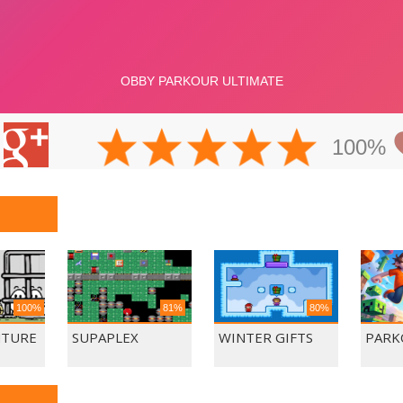
100%
100%
81%
80%
NTURE
SUPAPLEX
WINTER GIFTS
PARK