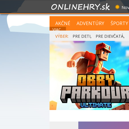
Nov
AKČNÉ
ADVENTÚRY
ŠPORTY
VIAC...
VÝBER:
PRE DETI
,
PRE DIEVČATÁ
,