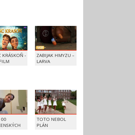
C KRÁSKOŇ -
ZABIJAK HMYZU –
FILM
LARVA
100
TOTO NEBOL
ČENSKÝCH
PLÁN
OV Z ROKU