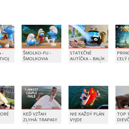
 -
ŠMOLKO-FU -
STATEČNÉ
PRIN
 TVOJ
ŠMOLKOVIA
AUTÍČKA – BALÍK
CELÝ 
PIERRE PRECLÍK
TORÉ
KEĎ VZŤAH
NIE KAŽDÝ PLÁN
TOP 
ZLYHÁ: TRAPASY
VYJDE
DIEV
PÁROV
FAIL