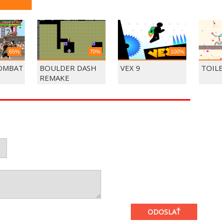
65%
70%
100%
OMBAT
BOULDER DASH
VEX 9
TOIL
REMAKE
ODOSLAŤ