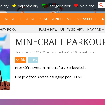
é hry
Najlepšie hry
Kategórie hier
Moje hry
AUTÁ
LOGICKÉ
SIM
ARKÁDOVÉ
STRATÉGIE
R
HRY ROKA
FLASH HRY
,
UNITY 3D HRY
,
HRY PRE M
MINECRAFT PARKOU
Hra pridaná 30.12.2023 a získala od hráčov
100%
hodnotenie
Arkáda
HTML
Preskáčte svetom minecraftu v 35-leveloch.
Hra je v štýle Arkáda a funguje pod HTML.