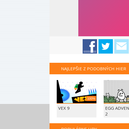
NAJLEPŠIE Z PODOBNÝCH HIER
100%
VEX 9
EGG ADVE
2