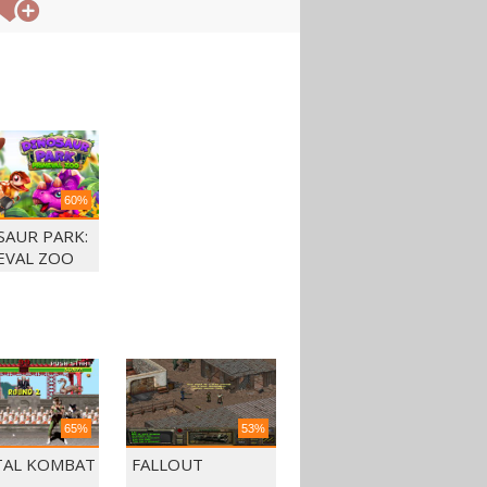
60%
SAUR PARK:
EVAL ZOO
65%
53%
AL KOMBAT
FALLOUT