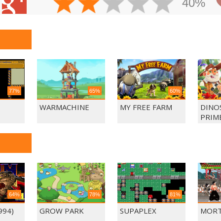
40%
77%
65%
60%
WARMACHINE
MY FREE FARM
DINO
PRIM
64%
78%
81%
994)
GROW PARK
SUPAPLEX
MORT