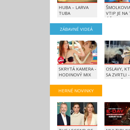
HUBA – LARVA
ŠMOLKOVIA
TUBA
VTIP JE NA
ÚČET
ZÁBAVNÉ VIDEÁ
SKRYTÁ KAMERA -
OSLAVY, K
HODINOVÝ MIX
SA ZVRTLI -
NAJLEPŠIE
TRAPASY T
HERNÉ NOVINKY