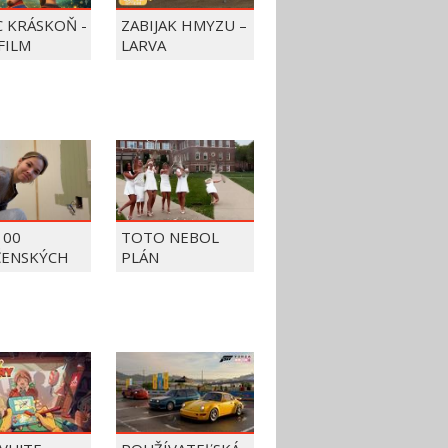
C KRÁSKOŇ -
ZABIJAK HMYZU –
FILM
LARVA
100
TOTO NEBOL
ČENSKÝCH
PLÁN
OV Z ROKU