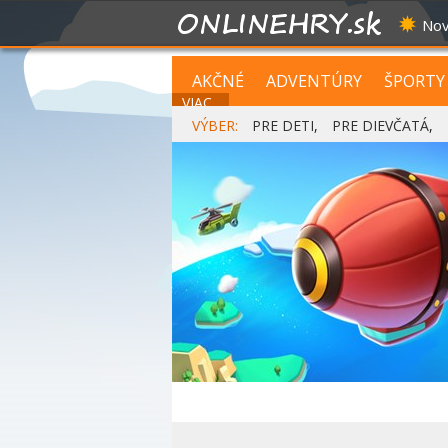
Nov
AKČNÉ
ADVENTÚRY
ŠPORTY
VIAC...
VÝBER:
PRE DETI
,
PRE DIEVČATÁ
,