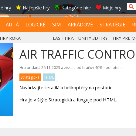
é hry
Najlepšie hry
Kategórie hier
Moje hry
AUTÁ
LOGICKÉ
SIM
ARKÁDOVÉ
STRATÉGIE
R
HRY ROKA
FLASH HRY
,
UNITY 3D HRY
,
HRY PRE M
AIR TRAFFIC CONTRO
Hra pridaná 26.11.2023 a získala od hráčov
40%
hodnotenie
Strategická
HTML
Navádzajte lietadlá a helikoptéry na pristátie.
Hra je v štýle Strategická a funguje pod HTML.