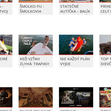
 -
ŠMOLKO-FU -
STATEČNÉ
PRIN
 TVOJ
ŠMOLKOVIA
AUTÍČKA – BALÍK
CELÝ 
PIERRE PRECLÍK
TORÉ
KEĎ VZŤAH
NIE KAŽDÝ PLÁN
TOP 
ZLYHÁ: TRAPASY
VYJDE
DIEV
PÁROV
FAIL
ÝŽDŇA
2026