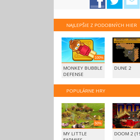
NAJLEPŠIE Z PODOBNÝCH HIER
100%
MONKEY BUBBLE
DUNE 2
DEFENSE
POPULÁRNE HRY
50%
MY LITTLE
DOOM 2 (1
FARMIES