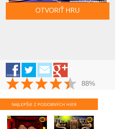
OTVORIŤ HRU
88%
NAJLEPŠIE Z PODOBNÝCH HIER