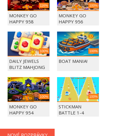
116%
100%
MONKEY GO
MONKEY GO
HAPPY 958
HAPPY 956
100%
100%
DAILY JEWELS
BOAT MANIA!
BLITZ MAHJONG
100%
100%
MONKEY GO
STICKMAN
HAPPY 954
BATTLE 1-4
PLAYERS
NOVÉ ROZPRÁVKY