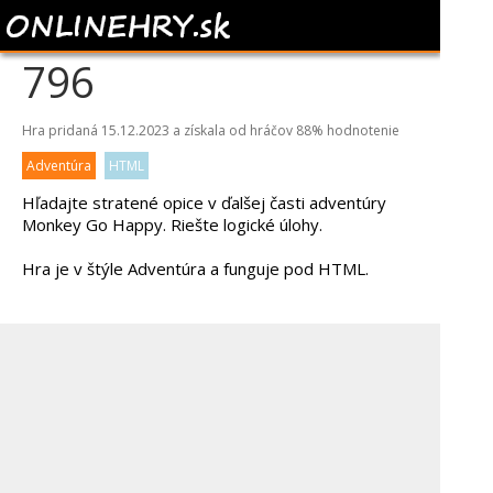
MONKEY GO HAPPY
796
Hra pridaná 15.12.2023 a získala od hráčov
88%
hodnotenie
Adventúra
HTML
Hľadajte stratené opice v ďalšej časti adventúry
Monkey Go Happy. Riešte logické úlohy.
Hra je v štýle Adventúra a funguje pod HTML.