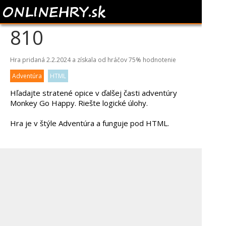
MONKEY GO HAPPY
810
Hra pridaná 2.2.2024 a získala od hráčov
75%
hodnotenie
Adventúra
HTML
Hľadajte stratené opice v ďalšej časti adventúry
Monkey Go Happy. Riešte logické úlohy.
Hra je v štýle Adventúra a funguje pod HTML.