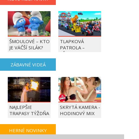
ŠMOULOVÉ – KTO
TLAPKOVÁ
JE VÄČŠÍ SILÁK?
PATROLA –
VŠETKY LABKY DO
AKCIE!
ZÁBAVNÉ VIDEÁ
NAJLEPŠIE
SKRYTÁ KAMERA -
TRAPASY TÝŽDŇA
HODINOVÝ MIX
HERNÉ NOVINKY