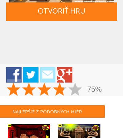
OTVORIŤ HRU
75%
NAJLEPŠIE Z PODOBNÝCH HIER