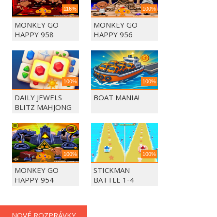
116%
100%
MONKEY GO
MONKEY GO
HAPPY 958
HAPPY 956
100%
100%
DAILY JEWELS
BOAT MANIA!
BLITZ MAHJONG
100%
100%
MONKEY GO
STICKMAN
HAPPY 954
BATTLE 1-4
PLAYERS
NOVÉ ROZPRÁVKY