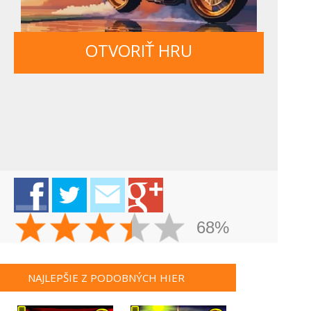
OTVORIŤ HRU
68%
NAJLEPŠIE Z PODOBNÝCH HIER