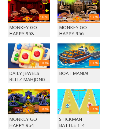
116%
100%
MONKEY GO
MONKEY GO
HAPPY 958
HAPPY 956
100%
100%
DAILY JEWELS
BOAT MANIA!
BLITZ MAHJONG
100%
100%
MONKEY GO
STICKMAN
HAPPY 954
BATTLE 1-4
PLAYERS