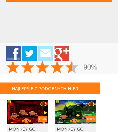
90%
NAJLEPŠIE Z PODOBNÝCH HIER
116%
100%
MONKEY GO
MONKEY GO