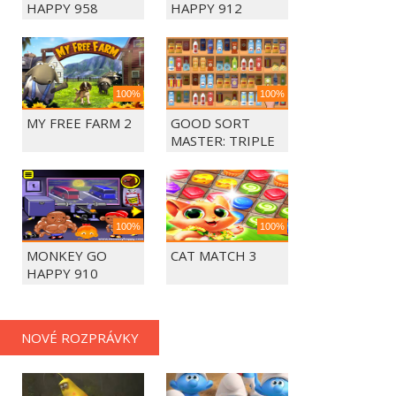
HAPPY 958
HAPPY 912
100%
100%
MY FREE FARM 2
GOOD SORT
MASTER: TRIPLE
MATCH
100%
100%
MONKEY GO
CAT MATCH 3
HAPPY 910
NOVÉ ROZPRÁVKY