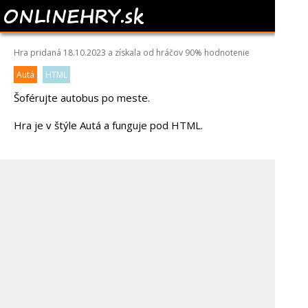
BUS MASTER
Hra pridaná 18.10.2023 a získala od hráčov
90%
hodnotenie
Autá
HTML
Šoférujte autobus po meste.
Hra je v štýle Autá a funguje pod HTML.