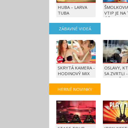
HUBA – LARVA
ŠMOLKOVIA
TUBA
VTIP JE NA
ÚČET
ZÁBAVNÉ VIDEÁ
SKRYTÁ KAMERA -
OSLAVY, K
HODINOVÝ MIX
SA ZVRTLI -
NAJLEPŠIE
TRAPASY T
HERNÉ NOVINKY