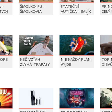
 -
ŠMOLKO-FU -
STATEČNÉ
PRIN
 TVOJ
ŠMOLKOVIA
AUTÍČKA – BALÍK
CELÝ 
PIERRE PRECLÍK
TORÉ
KEĎ VZŤAH
NIE KAŽDÝ PLÁN
TOP 
ZLYHÁ: TRAPASY
VYJDE
DIEV
PÁROV
FAIL
ÝŽDŇA
2026