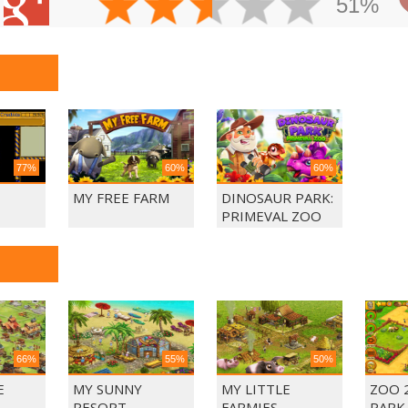
51%
77%
60%
60%
MY FREE FARM
DINOSAUR PARK:
PRIMEVAL ZOO
66%
55%
50%
E
MY SUNNY
MY LITTLE
ZOO 2
RESORT
FARMIES
PARK