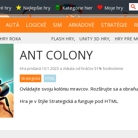
é hry
Najlepšie hry
Kategórie hier
Moje hry
AUTÁ
LOGICKÉ
SIM
ARKÁDOVÉ
STRATÉGIE
R
HRY ROKA
FLASH HRY
,
UNITY 3D HRY
,
HRY PRE M
ANT COLONY
Hra pridaná 10.1.2023 a získala od hráčov
51%
hodnotenie
Strategická
HTML
Ovládajte svoju kolóniu mravcov. Rozšírujte sa a obraňu
Hra je v štýle Strategická a funguje pod HTML.