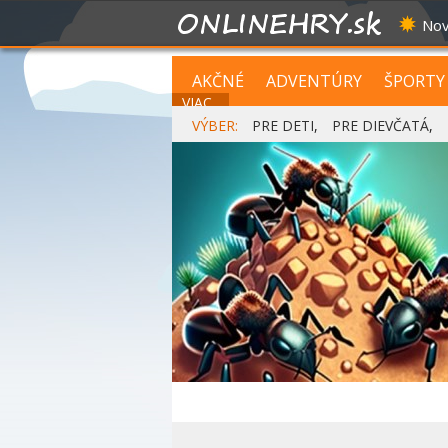
Nov
AKČNÉ
ADVENTÚRY
ŠPORTY
VIAC...
VÝBER:
PRE DETI
,
PRE DIEVČATÁ
,