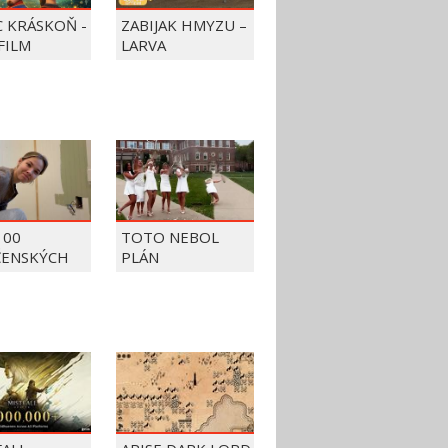
C KRÁSKOŇ -
ZABIJAK HMYZU –
FILM
LARVA
100
TOTO NEBOL
ČENSKÝCH
PLÁN
OV Z ROKU