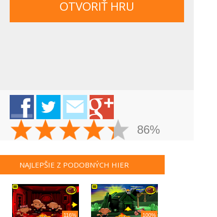
OTVORIŤ HRU
86%
NAJLEPŠIE Z PODOBNÝCH HIER
116%
100%