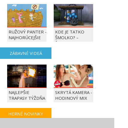
RUŽOVÝ PANTER -
KDE JE TATKO
NAJHORÚCEJŠIE
ŠMOLKO? –
OBDOBIE ROKA
ŠMOLKOVIA
ZÁBAVNÉ VIDEÁ
NAJLEPŠIE
SKRYTÁ KAMERA -
TRAPASY TÝŽDŇA
HODINOVÝ MIX
HERNÉ NOVINKY