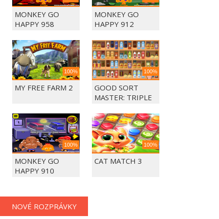
MONKEY GO
MONKEY GO
HAPPY 958
HAPPY 912
100%
100%
MY FREE FARM 2
GOOD SORT
MASTER: TRIPLE
MATCH
100%
100%
MONKEY GO
CAT MATCH 3
HAPPY 910
NOVÉ ROZPRÁVKY