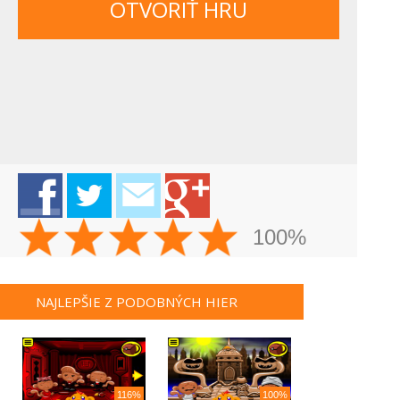
OTVORIŤ HRU
100%
NAJLEPŠIE Z PODOBNÝCH HIER
116%
100%