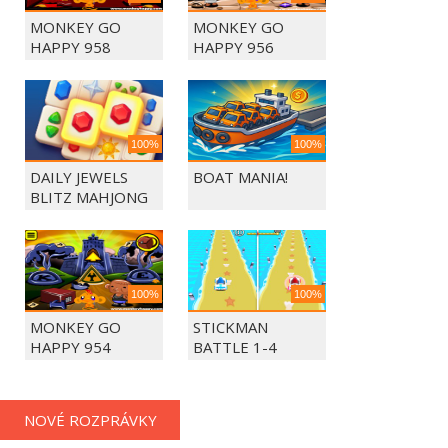
MONKEY GO
MONKEY GO
HAPPY 958
HAPPY 956
100%
100%
DAILY JEWELS
BOAT MANIA!
BLITZ MAHJONG
100%
100%
MONKEY GO
STICKMAN
HAPPY 954
BATTLE 1-4
PLAYERS
NOVÉ ROZPRÁVKY