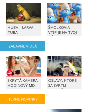
HUBA – LARVA
ŠMOLKOVIA -
TUBA
VTIP JE NA TVOJ
ÚČET
ZÁBAVNÉ VIDEÁ
SKRYTÁ KAMERA -
OSLAVY, KTORÉ
HODINOVÝ MIX
SA ZVRTLI -
NAJLEPŠIE
TRAPASY TÝŽDŇA
HERNÉ NOVINKY