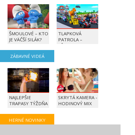
ŠMOULOVÉ – KTO
TLAPKOVÁ
JE VÄČŠÍ SILÁK?
PATROLA –
VŠETKY LABKY DO
AKCIE!
ZÁBAVNÉ VIDEÁ
NAJLEPŠIE
SKRYTÁ KAMERA -
TRAPASY TÝŽDŇA
HODINOVÝ MIX
HERNÉ NOVINKY