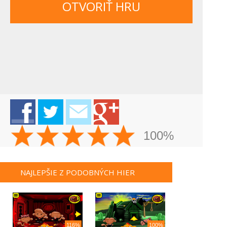
OTVORIŤ HRU
100%
NAJLEPŠIE Z PODOBNÝCH HIER
116%
100%