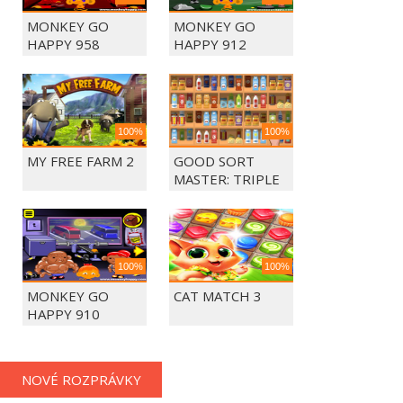
MONKEY GO
MONKEY GO
HAPPY 958
HAPPY 912
100%
100%
MY FREE FARM 2
GOOD SORT
MASTER: TRIPLE
MATCH
100%
100%
MONKEY GO
CAT MATCH 3
HAPPY 910
NOVÉ ROZPRÁVKY