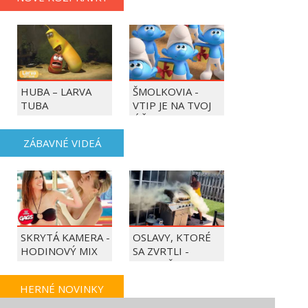
HUBA – LARVA
ŠMOLKOVIA -
TUBA
VTIP JE NA TVOJ
ÚČET
ZÁBAVNÉ VIDEÁ
SKRYTÁ KAMERA -
OSLAVY, KTORÉ
HODINOVÝ MIX
SA ZVRTLI -
NAJLEPŠIE
TRAPASY TÝŽDŇA
HERNÉ NOVINKY