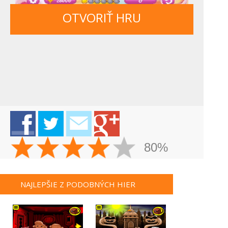
OTVORIŤ HRU
80%
NAJLEPŠIE Z PODOBNÝCH HIER