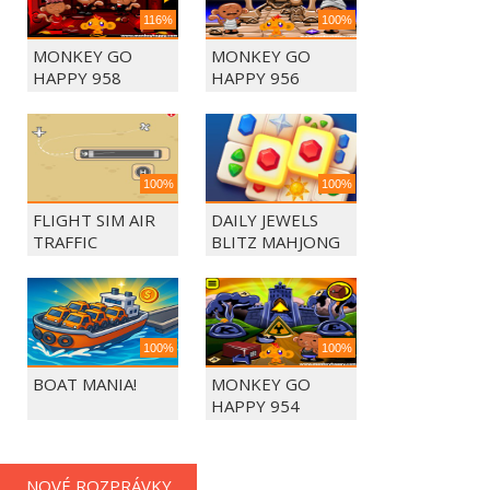
116%
100%
MONKEY GO
MONKEY GO
HAPPY 958
HAPPY 956
100%
100%
FLIGHT SIM AIR
DAILY JEWELS
TRAFFIC
BLITZ MAHJONG
CONTROL
100%
100%
BOAT MANIA!
MONKEY GO
HAPPY 954
NOVÉ ROZPRÁVKY