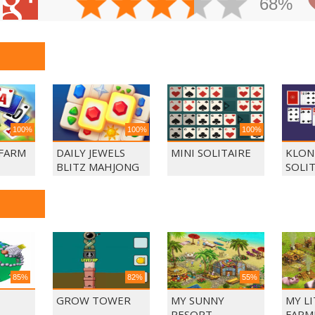
68%
100%
100%
100%
 FARM
DAILY JEWELS
MINI SOLITAIRE
KLON
BLITZ MAHJONG
SOLI
85%
82%
55%
GROW TOWER
MY SUNNY
MY L
RESORT
FARM