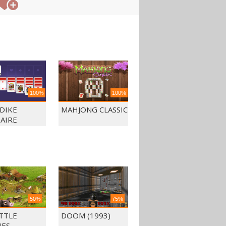
100%
100%
DIKE
MAHJONG CLASSIC
TAIRE
50%
75%
ITTLE
DOOM (1993)
IES