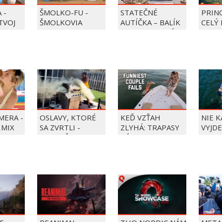
 -
ŠMOLKO-FU -
STATEČNÉ
PRIN
 TVOJ
ŠMOLKOVIA
AUTÍČKA – BALÍK
CELÝ 
PIERRE PRECLÍK
MERA -
OSLAVY, KTORÉ
KEĎ VZŤAH
NIE 
 MIX
SA ZVRTLI -
ZLYHÁ: TRAPASY
VYJDE
NAJLEPŠIE
PÁROV
TRAPASY TÝŽDŇA