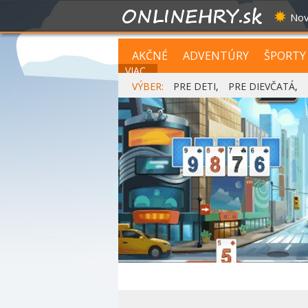
Nov
AKČNÉ
ADVENTÚRY
ŠPORTY
VIAC...
VÝBER:
PRE DETI
,
PRE DIEVČATÁ
,