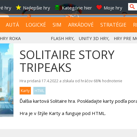
é hry
Najlepšie hry
Kategórie hier
Moje hry
AUTÁ
LOGICKÉ
SIM
ARKÁDOVÉ
STRATÉGIE
R
HRY ROKA
FLASH HRY
,
UNITY 3D HRY
,
HRY PRE M
SOLITAIRE STORY
TRIPEAKS
Hra pridaná 17.4.2022 a získala od hráčov
68%
hodnotenie
Karty
HTML
Ďalšia kartová Solitaire hra. Poskladajte karty podľa pora
Hra je v štýle Karty a funguje pod HTML.