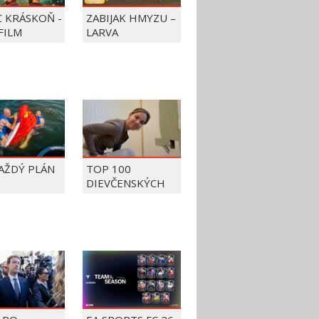
C KRÁSKOŇ -
ZABIJAK HMYZU –
FILM
LARVA
KAŽDÝ PLÁN
TOP 100
DIEVČENSKÝCH
FAILOV Z ROKU
2026