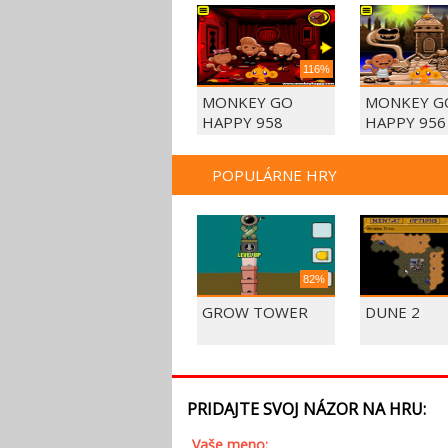
116%
MONKEY GO
MONKEY G
HAPPY 958
HAPPY 956
POPULÁRNE HRY
82%
GROW TOWER
DUNE 2
PRIDAJTE SVOJ NÁZOR NA HRU:
Vaše meno: