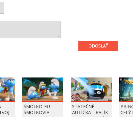
ODOSLAŤ
 -
ŠMOLKO-FU -
STATEČNÉ
PRIN
 TVOJ
ŠMOLKOVIA
AUTÍČKA – BALÍK
CELÝ 
PIERRE PRECLÍK