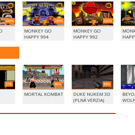
100%
100%
100%
O
MONKEY GO
MONKEY GO
MONK
HAPPY 994
HAPPY 992
HAPP
77%
65%
84%
MORTAL KOMBAT
DUKE NUKEM 3D
BEYO
(PLNÁ VERZIA)
WOLF