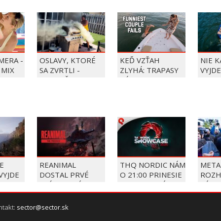
MERA -
OSLAVY, KTORÉ
KEĎ VZŤAH
NIE 
 MIX
SA ZVRTLI -
ZLYHÁ: TRAPASY
VYJDE
NAJLEPŠIE
PÁROV
TRAPASY TÝŽDŇA
E
REANIMAL
THQ NORDIC NÁM
META
VYJDE
DOSTAL PRVÉ
O 21:00 PRINESIE
ROZH
RI NA
PRÍBEHOVÉ DLC
SVOJU VEĽKÚ
SÚDU
OLÁCH
THE PRISONER
LETNÚ
ZAPL
PREZENTÁCIU
POKU
ntakt:
sector@sector.sk
MILI