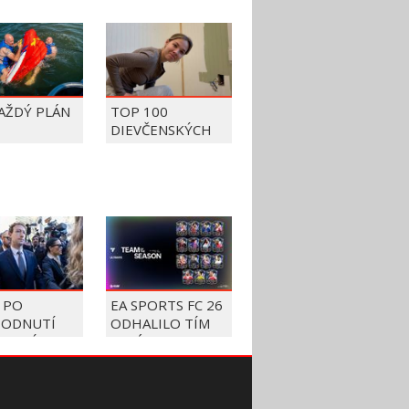
KAŽDÝ PLÁN
TOP 100
DIEVČENSKÝCH
FAILOV Z ROKU
2026
 PO
EA SPORTS FC 26
ODNUTÍ
ODHALILO TÍM
 MUSÍ
SEZÓNY, V
ATIŤ
ZOZNAME
TU 567
NECHÝBAJÚ
ÓNOV
MBAPPÉ,