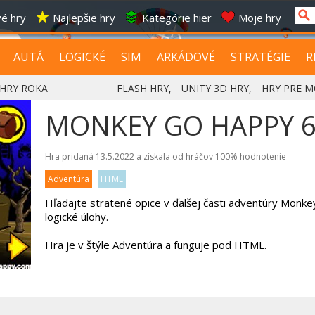
é hry
Najlepšie hry
Kategórie hier
Moje hry
AUTÁ
LOGICKÉ
SIM
ARKÁDOVÉ
STRATÉGIE
R
HRY ROKA
FLASH HRY
,
UNITY 3D HRY
,
HRY PRE M
MONKEY GO HAPPY 
Hra pridaná 13.5.2022 a získala od hráčov
100%
hodnotenie
Adventúra
HTML
Hľadajte stratené opice v ďalšej časti adventúry Monk
logické úlohy.
Hra je v štýle Adventúra a funguje pod HTML.