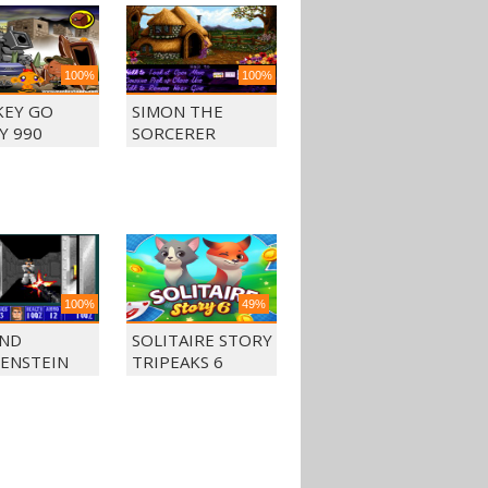
100%
100%
EY GO
SIMON THE
Y 990
SORCERER
100%
49%
ND
SOLITAIRE STORY
ENSTEIN
TRIPEAKS 6