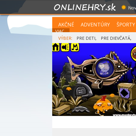
Nov
AKČNÉ
ADVENTÚRY
ŠPORTY
VIAC...
VÝBER:
PRE DETI
,
PRE DIEVČATÁ
,