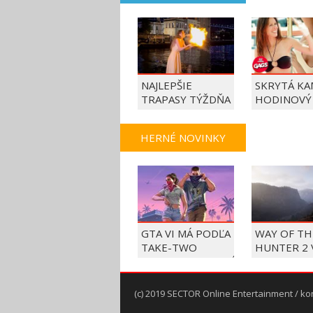
NAJLEPŠIE
SKRYTÁ KA
TRAPASY TÝŽDŇA
HODINOVÝ
HERNÉ NOVINKY
GTA VI MÁ PODĽA
WAY OF TH
TAKE-TWO
HUNTER 2 
BEZPRECEDENTNÉ
V SEPTEMB
PREDOBJEDNÁVKY
PC A KONZ
(c) 2019 SECTOR Online Entertainment / ko