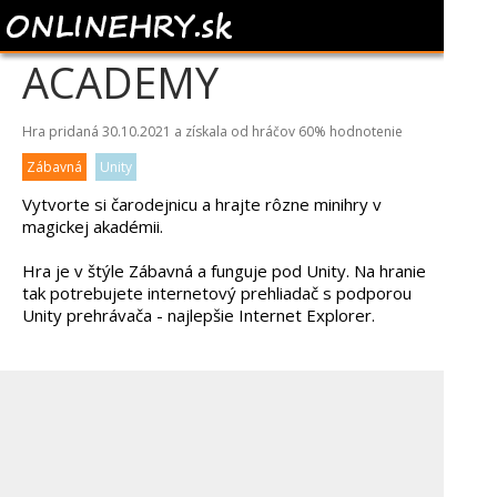
WITCH MAGIC
ACADEMY
Hra pridaná 30.10.2021 a získala od hráčov
60%
hodnotenie
Zábavná
Unity
Vytvorte si čarodejnicu a hrajte rôzne minihry v
magickej akadémii.
Hra je v štýle Zábavná a funguje pod Unity. Na hranie
tak potrebujete internetový prehliadač s podporou
Unity prehrávača - najlepšie Internet Explorer.