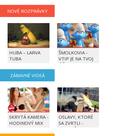
NOVÉ ROZPRÁVKY
HUBA – LARVA
ŠMOLKOVIA -
TUBA
VTIP JE NA TVOJ
ÚČET
ZÁBAVNÉ VIDEÁ
SKRYTÁ KAMERA -
OSLAVY, KTORÉ
HODINOVÝ MIX
SA ZVRTLI -
NAJLEPŠIE
TRAPASY TÝŽDŇA