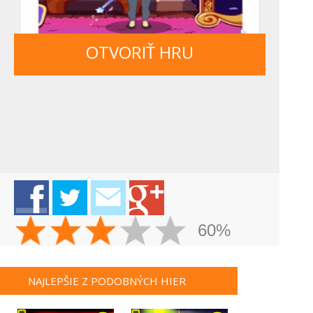
OTVORIŤ HRU
60%
NAJLEPŠIE Z PODOBNÝCH HIER