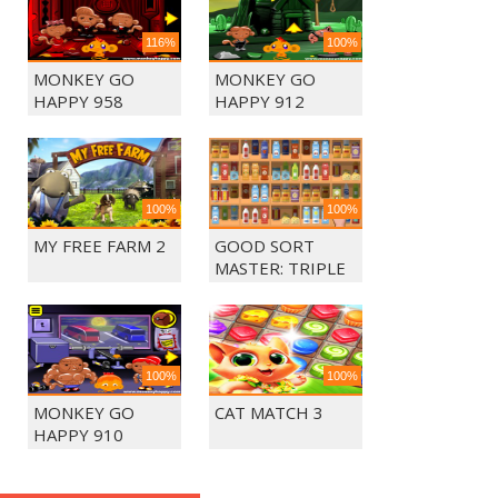
116%
100%
MONKEY GO
MONKEY GO
HAPPY 958
HAPPY 912
100%
100%
MY FREE FARM 2
GOOD SORT
MASTER: TRIPLE
MATCH
100%
100%
MONKEY GO
CAT MATCH 3
HAPPY 910