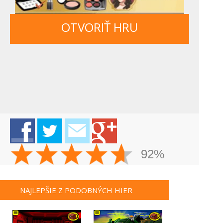
OTVORIŤ HRU
92%
NAJLEPŠIE Z PODOBNÝCH HIER