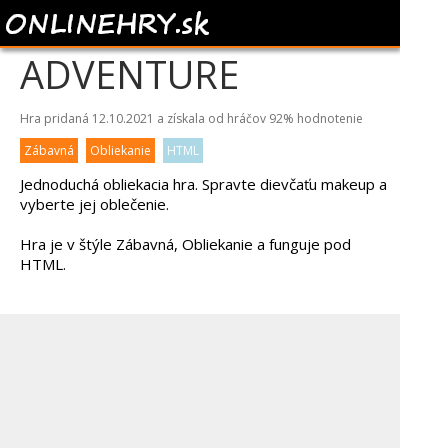
THRIFTING
ADVENTURE
Hra pridaná 12.10.2021 a získala od hráčov
92%
hodnotenie
Zábavná
Obliekanie
HTML
Jednoduchá obliekacia hra. Spravte dievčaťu makeup a
vyberte jej oblečenie.
Hra je v štýle Zábavná, Obliekanie a funguje pod
HTML.