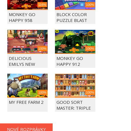
116%
100%
MONKEY GO
BLOCK COLOR
HAPPY 958
PUZZLE BLAST
100%
100%
DELICIOUS
MONKEY GO
EMILYS NEW
HAPPY 912
BEGINING
100%
100%
MY FREE FARM 2
GOOD SORT
MASTER: TRIPLE
MATCH
NOVÉ ROZPRÁVKY