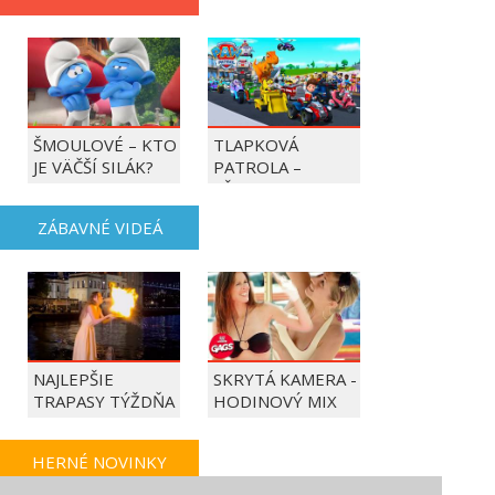
ŠMOULOVÉ – KTO
TLAPKOVÁ
JE VÄČŠÍ SILÁK?
PATROLA –
VŠETKY LABKY DO
AKCIE!
ZÁBAVNÉ VIDEÁ
NAJLEPŠIE
SKRYTÁ KAMERA -
TRAPASY TÝŽDŇA
HODINOVÝ MIX
HERNÉ NOVINKY