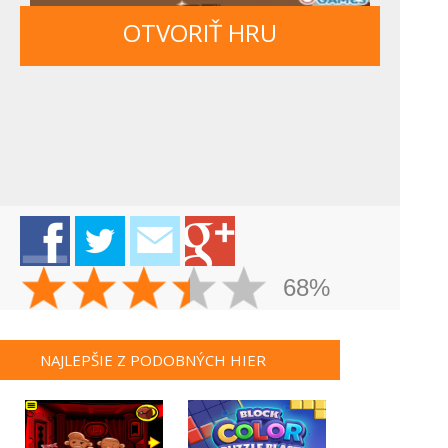
OTVORIŤ HRU
68%
NAJLEPŠIE Z PODOBNÝCH HIER