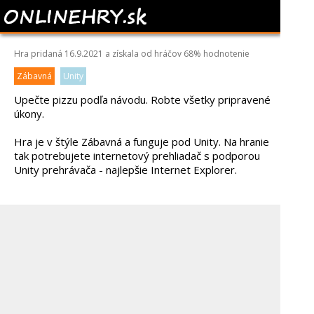
YUMMY SUPER PIZZA
Hra pridaná 16.9.2021 a získala od hráčov
68%
hodnotenie
Zábavná
Unity
Upečte pizzu podľa návodu. Robte všetky pripravené
úkony.
Hra je v štýle Zábavná a funguje pod Unity. Na hranie
tak potrebujete internetový prehliadač s podporou
Unity prehrávača - najlepšie Internet Explorer.