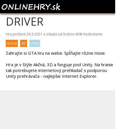
GTA MERCENARY
DRIVER
Hra pridaná 26.3.2021 a získala od hráčov
80%
hodnotenie
Akčná
3D
Unity
Zahrajte si GTA hru na webe. Spĺňajte rôzne misie.
Hra je v štýle Akčná, 3D a funguje pod Unity. Na hranie
tak potrebujete internetový prehliadač s podporou
Unity prehrávača - najlepšie Internet Explorer.