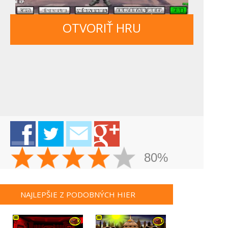
OTVORIŤ HRU
80%
NAJLEPŠIE Z PODOBNÝCH HIER