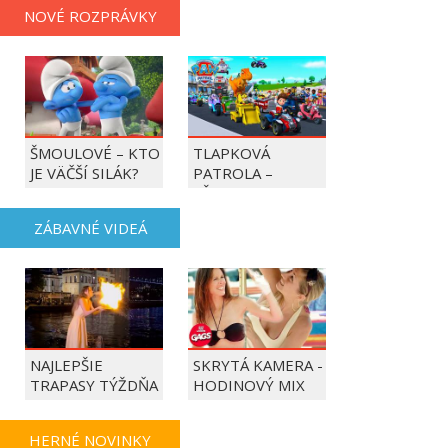
NOVÉ ROZPRÁVKY
ŠMOULOVÉ – KTO
TLAPKOVÁ
JE VÄČŠÍ SILÁK?
PATROLA –
VŠETKY LABKY DO
AKCIE!
ZÁBAVNÉ VIDEÁ
NAJLEPŠIE
SKRYTÁ KAMERA -
TRAPASY TÝŽDŇA
HODINOVÝ MIX
HERNÉ NOVINKY