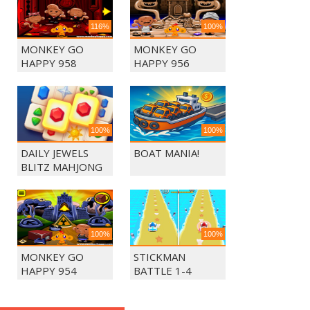
116%
100%
MONKEY GO
MONKEY GO
HAPPY 958
HAPPY 956
100%
100%
DAILY JEWELS
BOAT MANIA!
BLITZ MAHJONG
100%
100%
MONKEY GO
STICKMAN
HAPPY 954
BATTLE 1-4
PLAYERS