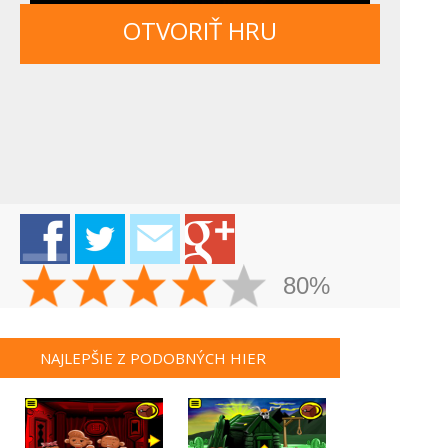
OTVORIŤ HRU
80%
NAJLEPŠIE Z PODOBNÝCH HIER