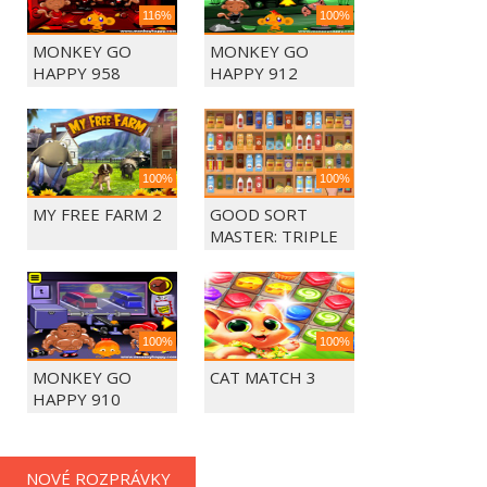
116%
100%
MONKEY GO
MONKEY GO
HAPPY 958
HAPPY 912
100%
100%
MY FREE FARM 2
GOOD SORT
MASTER: TRIPLE
MATCH
100%
100%
MONKEY GO
CAT MATCH 3
HAPPY 910
NOVÉ ROZPRÁVKY