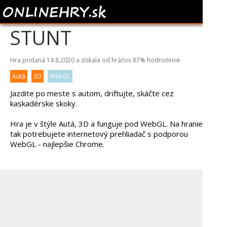
GTR DRIFT AND
STUNT
Hra pridaná 14.8.2020 a získala od hráčov
87%
hodnotenie
Autá
3D
WebGL
Jazdite po meste s autom, driftujte, skáčte cez
kaskadérske skoky.
Hra je v štýle Autá, 3D a funguje pod WebGL. Na hranie
tak potrebujete internetový prehliadač s podporou
WebGL - najlepšie Chrome.