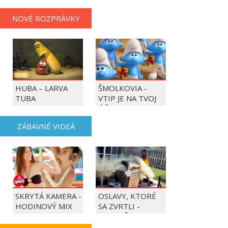
NOVÉ ROZPRÁVKY
HUBA – LARVA
ŠMOLKOVIA -
TUBA
VTIP JE NA TVOJ
ÚČET
ZÁBAVNÉ VIDEÁ
SKRYTÁ KAMERA -
OSLAVY, KTORÉ
HODINOVÝ MIX
SA ZVRTLI -
NAJLEPŠIE
TRAPASY TÝŽDŇA