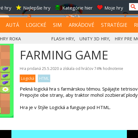
é hry
Najlepšie hry
Kategórie hier
Moje hry
AUTÁ
LOGICKÉ
SIM
ARKÁDOVÉ
STRATÉGIE
R
HRY ROKA
FLASH HRY
,
UNITY 3D HRY
,
HRY PRE M
FARMING GAME
Hra pridaná 25.5.2020 a získala od hráčov
74%
hodnotenie
Logická
HTML
Pekná logická hra s farmárskou témou. Spájajte tetrisové 
Prepojte obe strany, aby traktor mohol zozbierať plody
Hra je v štýle Logická a funguje pod HTML.