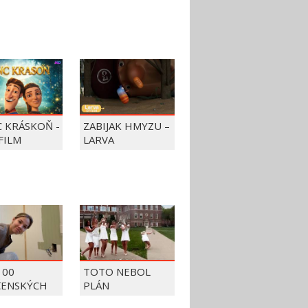
C KRÁSKOŇ -
ZABIJAK HMYZU –
FILM
LARVA
100
TOTO NEBOL
ČENSKÝCH
PLÁN
OV Z ROKU