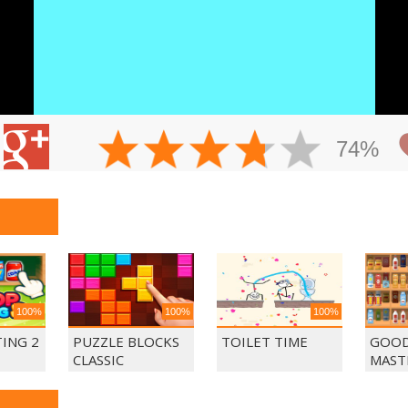
74%
100%
100%
100%
ING 2
PUZZLE BLOCKS
TOILET TIME
GOOD
CLASSIC
MAST
MAT