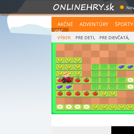
Nov
AKČNÉ
ADVENTÚRY
ŠPORTY
VIAC...
VÝBER:
PRE DETI
,
PRE DIEVČATÁ
,