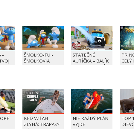
 -
ŠMOLKO-FU -
STATEČNÉ
PRIN
 TVOJ
ŠMOLKOVIA
AUTÍČKA – BALÍK
CELÝ 
PIERRE PRECLÍK
TORÉ
KEĎ VZŤAH
NIE KAŽDÝ PLÁN
TOP 
ZLYHÁ: TRAPASY
VYJDE
DIEV
PÁROV
FAIL