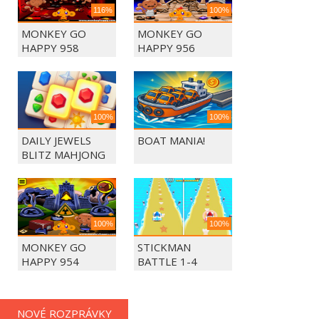
116%
100%
MONKEY GO
MONKEY GO
HAPPY 958
HAPPY 956
100%
100%
DAILY JEWELS
BOAT MANIA!
BLITZ MAHJONG
100%
100%
MONKEY GO
STICKMAN
HAPPY 954
BATTLE 1-4
PLAYERS
NOVÉ ROZPRÁVKY