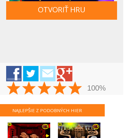
OTVORIŤ HRU
100%
NAJLEPŠIE Z PODOBNÝCH HIER