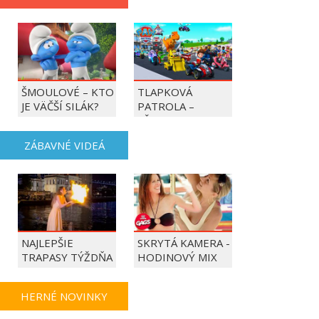
ŠMOULOVÉ – KTO
TLAPKOVÁ
JE VÄČŠÍ SILÁK?
PATROLA –
VŠETKY LABKY DO
AKCIE!
ZÁBAVNÉ VIDEÁ
NAJLEPŠIE
SKRYTÁ KAMERA -
TRAPASY TÝŽDŇA
HODINOVÝ MIX
HERNÉ NOVINKY