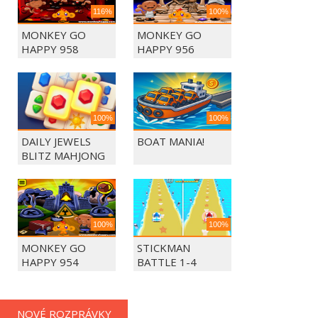
116%
100%
MONKEY GO
MONKEY GO
HAPPY 958
HAPPY 956
100%
100%
DAILY JEWELS
BOAT MANIA!
BLITZ MAHJONG
100%
100%
MONKEY GO
STICKMAN
HAPPY 954
BATTLE 1-4
PLAYERS
NOVÉ ROZPRÁVKY