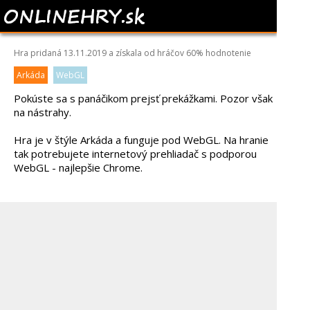
HAPPY FUN RIDER
Hra pridaná 13.11.2019 a získala od hráčov
60%
hodnotenie
Arkáda
WebGL
Pokúste sa s panáčikom prejsť prekážkami. Pozor však
na nástrahy.
Hra je v štýle Arkáda a funguje pod WebGL. Na hranie
tak potrebujete internetový prehliadač s podporou
WebGL - najlepšie Chrome.