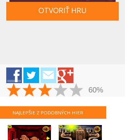
OTVORIŤ HRU
60%
NAJLEPŠIE Z PODOBNÝCH HIER