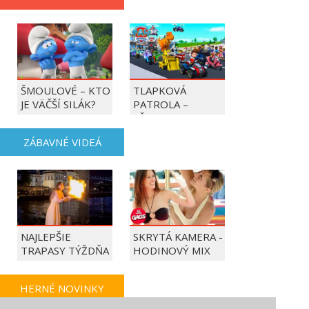
ŠMOULOVÉ – KTO
TLAPKOVÁ
JE VÄČŠÍ SILÁK?
PATROLA –
VŠETKY LABKY DO
AKCIE!
ZÁBAVNÉ VIDEÁ
NAJLEPŠIE
SKRYTÁ KAMERA -
TRAPASY TÝŽDŇA
HODINOVÝ MIX
HERNÉ NOVINKY