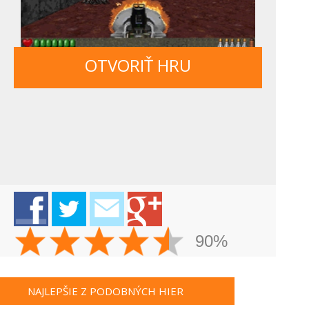
OTVORIŤ HRU
90%
NAJLEPŠIE Z PODOBNÝCH HIER