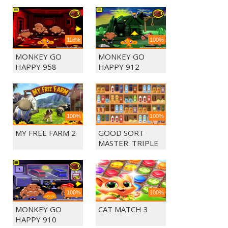
116%
100%
MONKEY GO
MONKEY GO
HAPPY 958
HAPPY 912
100%
100%
MY FREE FARM 2
GOOD SORT
MASTER: TRIPLE
MATCH
100%
100%
MONKEY GO
CAT MATCH 3
HAPPY 910