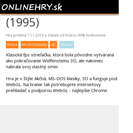
RISE OF THE TRIAD
(1995)
Hra pridaná 7.11.2019 a získala od hráčov
90%
hodnotenie
Akčná
MS-DOS klasiky
3D
WebGL
Klasická fps strieľačka, ktorá bola pôvodne vytváraná
ako pokračovanie Wolfensteinu 3D, ale nakoniec
nabrala svoj vlastný smer.
Hra je v štýle Akčná, MS-DOS klasiky, 3D a funguje pod
WebGL. Na hranie tak potrebujete internetový
prehliadač s podporou WebGL - najlepšie Chrome.