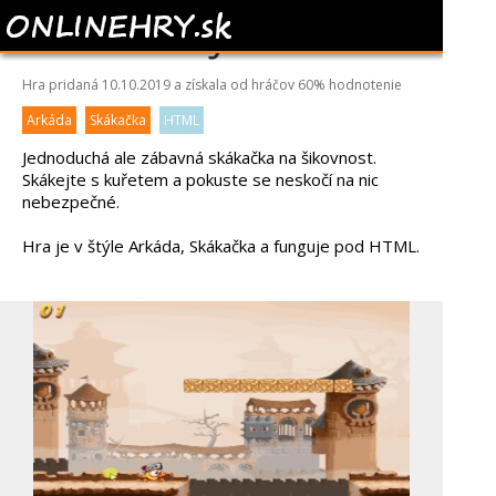
CHICKEN JUMP
Hra pridaná 10.10.2019 a získala od hráčov
60%
hodnotenie
Arkáda
Skákačka
HTML
Jednoduchá ale zábavná skákačka na šikovnost.
Skákejte s kuřetem a pokuste se neskočí na nic
nebezpečné.
Hra je v štýle Arkáda, Skákačka a funguje pod HTML.