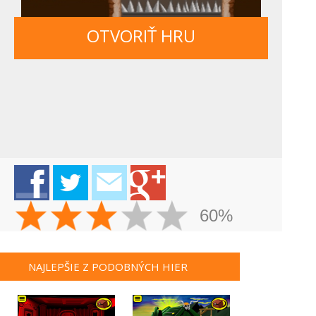
OTVORIŤ HRU
60%
NAJLEPŠIE Z PODOBNÝCH HIER