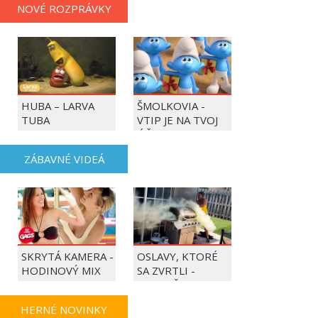
NOVÉ ROZPRÁVKY
HUBA – LARVA
ŠMOLKOVIA -
TUBA
VTIP JE NA TVOJ
ÚČET
ZÁBAVNÉ VIDEÁ
SKRYTÁ KAMERA -
OSLAVY, KTORÉ
HODINOVÝ MIX
SA ZVRTLI -
NAJLEPŠIE
TRAPASY TÝŽDŇA
HERNÉ NOVINKY