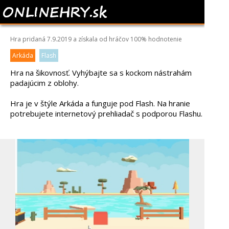
ROLLY CUBE
Hra pridaná 7.9.2019 a získala od hráčov
100%
hodnotenie
Arkáda
Flash
Hra na šikovnosť. Vyhýbajte sa s kockom nástrahám
padajúcim z oblohy.
Hra je v štýle Arkáda a funguje pod Flash. Na hranie
potrebujete internetový prehliadač s podporou Flashu.