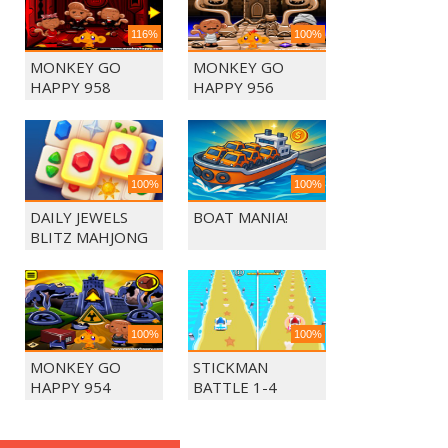
116%
100%
MONKEY GO
MONKEY GO
HAPPY 958
HAPPY 956
100%
100%
DAILY JEWELS
BOAT MANIA!
BLITZ MAHJONG
100%
100%
MONKEY GO
STICKMAN
HAPPY 954
BATTLE 1-4
PLAYERS