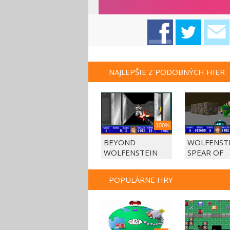
NAJLEPŠIE Z PODOBNÝCH HIER
100%
BEYOND
WOLFENSTE
WOLFENSTEIN
SPEAR OF
DESTINY
POPULÁRNE HRY