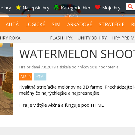
é hry
Najlepšie hry
Kategórie hier
Moje hry
AUTÁ
LOGICKÉ
SIM
ARKÁDOVÉ
STRATÉGIE
R
HRY ROKA
FLASH HRY
,
UNITY 3D HRY
,
HRY PRE M
WATERMELON SHOO
Hra pridaná 7.8.2019 a získala od hráčov
58%
hodnotenie
Akčná
HTML
Kvalitná strieľačka melónov na 3D farme. Prechádzajte le
melóny čo najrýchlejšie a najpresnejšie.
Hra je v štýle Akčná a funguje pod HTML.