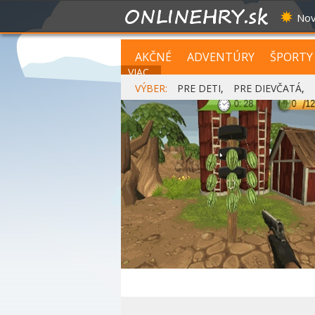
Nov
AKČNÉ
ADVENTÚRY
ŠPORTY
VIAC...
VÝBER:
PRE DETI
,
PRE DIEVČATÁ
,