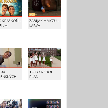
C KRÁSKOŇ -
ZABIJAK HMYZU –
FILM
LARVA
100
TOTO NEBOL
ČENSKÝCH
PLÁN
OV Z ROKU