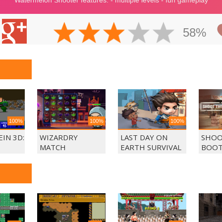
58%
100%
100%
100%
IN 3D:
WIZARDRY
LAST DAY ON
SHOO
MATCH
EARTH SURVIVAL
BOOT