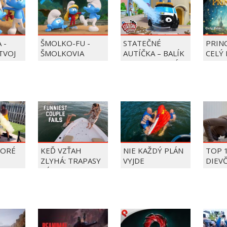
 -
ŠMOLKO-FU -
STATEČNÉ
PRIN
 TVOJ
ŠMOLKOVIA
AUTÍČKA – BALÍK
CELÝ 
PIERRE PRECLÍK
TORÉ
KEĎ VZŤAH
NIE KAŽDÝ PLÁN
TOP 
ZLYHÁ: TRAPASY
VYJDE
DIEV
PÁROV
FAIL
ÝŽDŇA
2026