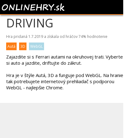
FERRARI TRACK
DRIVING
Hra pridaná 1.7.2019 a získala od hráčov
74%
hodnotenie
Autá
3D
WebGL
Zajazdite si s Ferrari autami na okruhovej trati. Vyberte
si auto a jazdite, driftujte do zákrut.
Hra je v štýle Autá, 3D a funguje pod WebGL. Na hranie
tak potrebujete internetový prehliadač s podporou
WebGL - najlepšie Chrome.