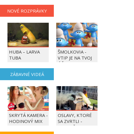
NOVÉ ROZPRÁVKY
HUBA – LARVA
ŠMOLKOVIA -
TUBA
VTIP JE NA TVOJ
ÚČET
ZÁBAVNÉ VIDEÁ
SKRYTÁ KAMERA -
OSLAVY, KTORÉ
HODINOVÝ MIX
SA ZVRTLI -
NAJLEPŠIE
TRAPASY TÝŽDŇA