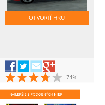
OTVORIŤ HRU
74%
NAJLEPŠIE Z PODOBNÝCH HIER