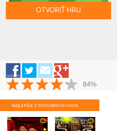
OTVORIŤ HRU
84%
NAJLEPŠIE Z PODOBNÝCH HIER