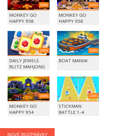
116%
100%
MONKEY GO
MONKEY GO
HAPPY 958
HAPPY 956
100%
100%
DAILY JEWELS
BOAT MANIA!
BLITZ MAHJONG
100%
100%
MONKEY GO
STICKMAN
HAPPY 954
BATTLE 1-4
PLAYERS
NOVÉ ROZPRÁVKY