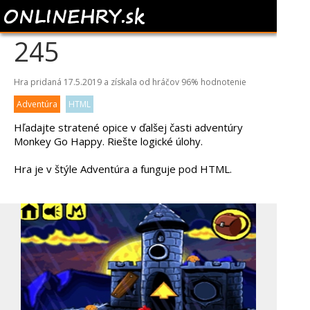
MONKEY GO HAPPY
245
Hra pridaná 17.5.2019 a získala od hráčov
96%
hodnotenie
Adventúra
HTML
Hľadajte stratené opice v ďalšej časti adventúry
Monkey Go Happy. Riešte logické úlohy.
Hra je v štýle Adventúra a funguje pod HTML.