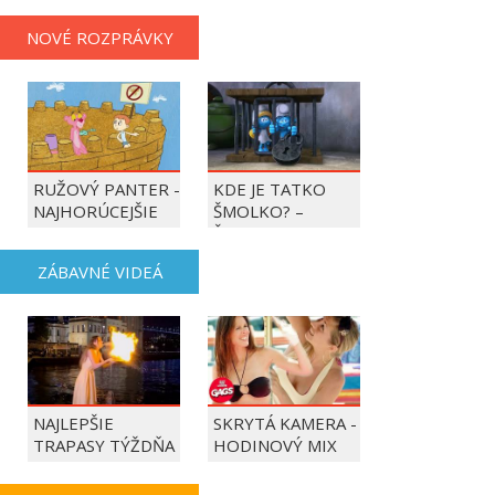
NOVÉ ROZPRÁVKY
RUŽOVÝ PANTER -
KDE JE TATKO
NAJHORÚCEJŠIE
ŠMOLKO? –
OBDOBIE ROKA
ŠMOLKOVIA
ZÁBAVNÉ VIDEÁ
NAJLEPŠIE
SKRYTÁ KAMERA -
TRAPASY TÝŽDŇA
HODINOVÝ MIX