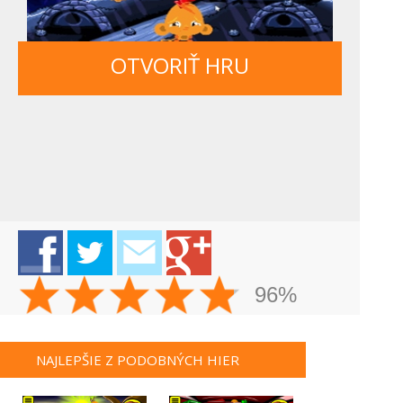
OTVORIŤ HRU
96%
NAJLEPŠIE Z PODOBNÝCH HIER