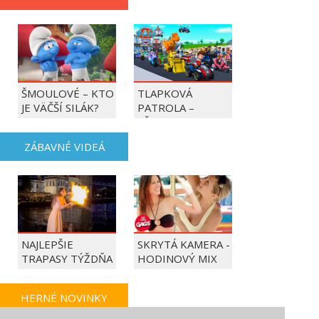
ŠMOULOVÉ – KTO
TLAPKOVÁ
JE VÄČŠÍ SILÁK?
PATROLA –
VŠETKY LABKY DO
AKCIE!
ZÁBAVNÉ VIDEÁ
NAJLEPŠIE
SKRYTÁ KAMERA -
TRAPASY TÝŽDŇA
HODINOVÝ MIX
HERNÉ NOVINKY