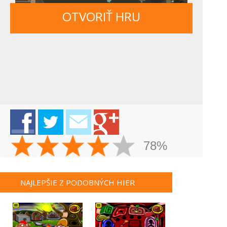
OTVORIŤ HRU
78%
NAJLEPŠIE Z PODOBNÝCH HIER