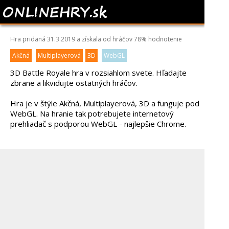
WARBROKERS.IO
Hra pridaná 31.3.2019 a získala od hráčov
78%
hodnotenie
Akčná
Multiplayerová
3D
WebGL
3D Battle Royale hra v rozsiahlom svete. Hľadajte
zbrane a likvidujte ostatných hráčov.
Hra je v štýle Akčná, Multiplayerová, 3D a funguje pod
WebGL. Na hranie tak potrebujete internetový
prehliadač s podporou WebGL - najlepšie Chrome.