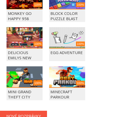
116%
100%
MONKEY GO
BLOCK COLOR
HAPPY 958
PUZZLE BLAST
100%
100%
DELICIOUS
EGG ADVENTURE
EMILYS NEW
BEGINING
100%
100%
MINI GRAND
MINECRAFT
THEFT CITY
PARKOUR
NOVÉ ROZPRÁVKY