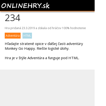
MONKEY GO HAPPY
234
Hra pridaná 23.3.2019 a získala od hráčov
100%
hodnotenie
Adventúra
HTML
Hľadajte stratené opice v ďalšej časti adventúry
Monkey Go Happy. Riešte logické úlohy.
Hra je v štýle Adventúra a funguje pod HTML.