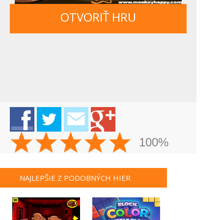
OTVORIŤ HRU
100%
NAJLEPŠIE Z PODOBNÝCH HIER