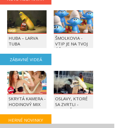
HUBA – LARVA
ŠMOLKOVIA -
TUBA
VTIP JE NA TVOJ
ÚČET
ZÁBAVNÉ VIDEÁ
SKRYTÁ KAMERA -
OSLAVY, KTORÉ
HODINOVÝ MIX
SA ZVRTLI -
NAJLEPŠIE
TRAPASY TÝŽDŇA
HERNÉ NOVINKY