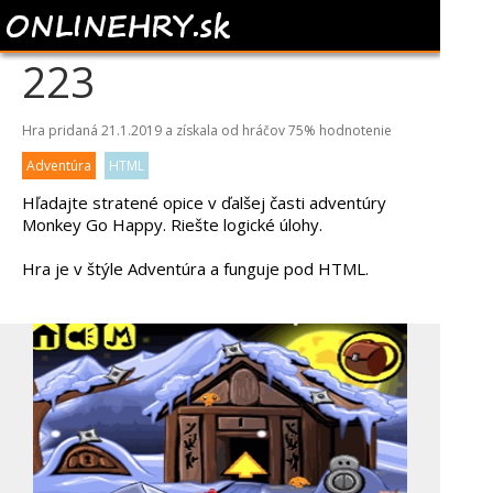
MONKEY GO HAPPY
223
Hra pridaná 21.1.2019 a získala od hráčov
75%
hodnotenie
Adventúra
HTML
Hľadajte stratené opice v ďalšej časti adventúry
Monkey Go Happy. Riešte logické úlohy.
Hra je v štýle Adventúra a funguje pod HTML.