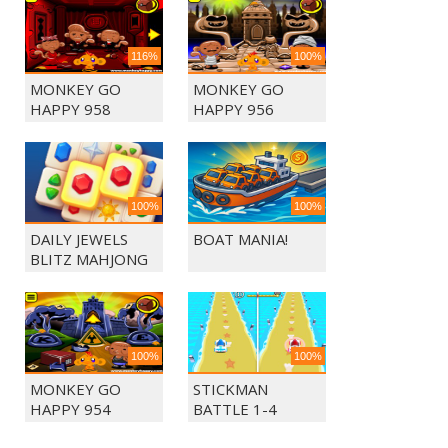
116%
100%
MONKEY GO
MONKEY GO
HAPPY 958
HAPPY 956
100%
100%
DAILY JEWELS
BOAT MANIA!
BLITZ MAHJONG
100%
100%
MONKEY GO
STICKMAN
HAPPY 954
BATTLE 1-4
PLAYERS